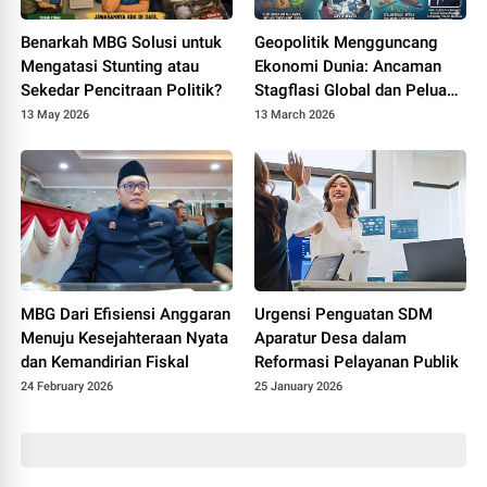
Benarkah MBG Solusi untuk
Geopolitik Mengguncang
Mengatasi Stunting atau
Ekonomi Dunia: Ancaman
Sekedar Pencitraan Politik?
Stagflasi Global dan Peluang
Ketahanan Ekonomi
13 May 2026
13 March 2026
Indonesia
‎MBG Dari Efisiensi Anggaran
Urgensi Penguatan SDM
Menuju Kesejahteraan Nyata
Aparatur Desa dalam
dan Kemandirian Fiskal
Reformasi Pelayanan Publik
24 February 2026
25 January 2026