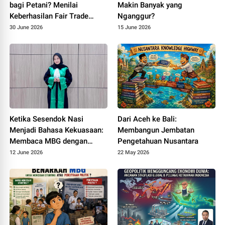
bagi Petani? Menilai
Makin Banyak yang
Keberhasilan Fair Trade
Nganggur?
dalam Rantai Pasok Global
30 June 2026
15 June 2026
Wholesome Sweet
Ketika Sesendok Nasi
Dari Aceh ke Bali:
Menjadi Bahasa Kekuasaan:
Membangun Jembatan
Membaca MBG dengan
Pengetahuan Nusantara
Kacamata Antropologi
12 June 2026
22 May 2026