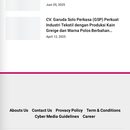
Juni 05, 2025
CV. Garuda Solo Perkasa (GSP) Perkuat
Industri Tekstil dengan Produksi Kain
Greige dan Warna Polos Berbahan
Tetoron Rayon
April 12, 2025
Abouts Us
Contact Us
Provacy Policy
Term & Conditions
Cyber Media Guidelines
Career