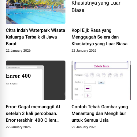
Citra Indah Waterpark Wisata
Kopi Eiji: Rasa yang
Keluarga Terbaik di Jawa
Menggugah Selera dan
Barat
Khasiatnya yang Luar Biasa
22 January 2026
22 January 2026
Error: Gagal memanggil AI
Contoh Tebak Gambar yang
setelah 3 kali percobaan.
Menantang dan Menghibur
Error terakhir: 400 Client
untuk Semua Usia
Error: Bad Request for url:
22 January 2026
22 January 2026
https://dashscope-