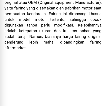
original atau OEM (Original Equipment Manufacturer),
yaitu fairing yang disertakan oleh pabrikan motor saat
pembuatan kendaraan. Fairing ini dirancang khusus
untuk model motor tertentu, sehingga cocok
digunakan tanpa perlu modifikasi. Kelebihannya
adalah ketepatan ukuran dan kualitas bahan yang
sudah teruji. Namun, biasanya harga fairing original
cenderung lebih mahal dibandingkan fairing
aftermarket.