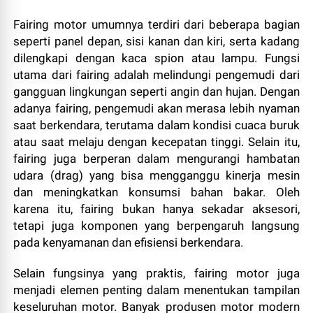
Fairing motor umumnya terdiri dari beberapa bagian
seperti panel depan, sisi kanan dan kiri, serta kadang
dilengkapi dengan kaca spion atau lampu. Fungsi
utama dari fairing adalah melindungi pengemudi dari
gangguan lingkungan seperti angin dan hujan. Dengan
adanya fairing, pengemudi akan merasa lebih nyaman
saat berkendara, terutama dalam kondisi cuaca buruk
atau saat melaju dengan kecepatan tinggi. Selain itu,
fairing juga berperan dalam mengurangi hambatan
udara (drag) yang bisa mengganggu kinerja mesin
dan meningkatkan konsumsi bahan bakar. Oleh
karena itu, fairing bukan hanya sekadar aksesori,
tetapi juga komponen yang berpengaruh langsung
pada kenyamanan dan efisiensi berkendara.
Selain fungsinya yang praktis, fairing motor juga
menjadi elemen penting dalam menentukan tampilan
keseluruhan motor. Banyak produsen motor modern