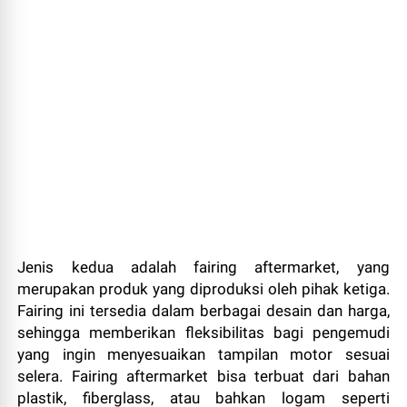
Jenis kedua adalah fairing aftermarket, yang
merupakan produk yang diproduksi oleh pihak ketiga.
Fairing ini tersedia dalam berbagai desain dan harga,
sehingga memberikan fleksibilitas bagi pengemudi
yang ingin menyesuaikan tampilan motor sesuai
selera. Fairing aftermarket bisa terbuat dari bahan
plastik, fiberglass, atau bahkan logam seperti