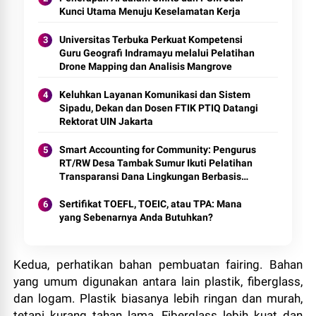
Kunci Utama Menuju Keselamatan Kerja
Universitas Terbuka Perkuat Kompetensi
Guru Geografi Indramayu melalui Pelatihan
Drone Mapping dan Analisis Mangrove
Keluhkan Layanan Komunikasi dan Sistem
Sipadu, Dekan dan Dosen FTIK PTIQ Datangi
Rektorat UIN Jakarta
Smart Accounting for Community: Pengurus
RT/RW Desa Tambak Sumur Ikuti Pelatihan
Transparansi Dana Lingkungan Berbasis
Digital
Sertifikat TOEFL, TOEIC, atau TPA: Mana
yang Sebenarnya Anda Butuhkan?
Kedua, perhatikan bahan pembuatan fairing. Bahan
yang umum digunakan antara lain plastik, fiberglass,
dan logam. Plastik biasanya lebih ringan dan murah,
tetapi kurang tahan lama. Fiberglass lebih kuat dan