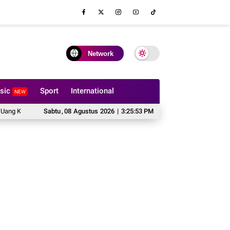
Network
sic
Sport
International
NEW
s Tidak Boleh Dilipat?
Sabtu
,
08
Agustus
Hal yang Harus Dipertimbangkan Sebelum Memes
2026
|
3:25:54 PM