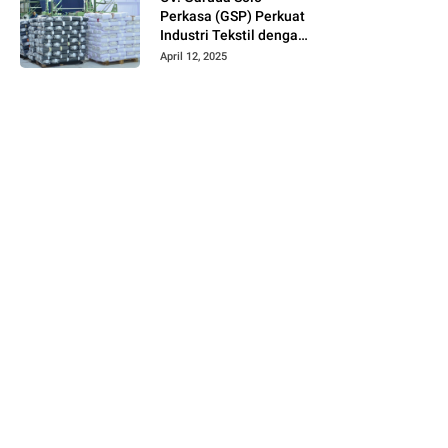
Perkasa (GSP) Perkuat
Industri Tekstil dengan
Produksi Kain Greige
April 12, 2025
dan Warna Polos
Berbahan Tetoron
Rayon