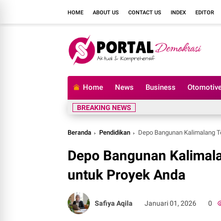
HOME
ABOUT US
CONTACT US
INDEX
EDITOR
Home
News
Business
Otomotiv
BREAKING NEWS
Beranda
Pendidikan
Depo Bangunan Kalimalang Te
Depo Bangunan Kalimala
untuk Proyek Anda
Safiya Aqila
Januari 01, 2026
0