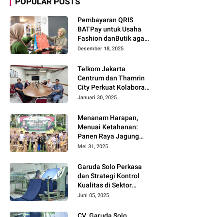
POPULAR POSTS
Pembayaran QRIS
BATPay untuk Usaha
Fashion danButik agar
Transaksi Lebih Cepat
Desember 18, 2025
dan Modern
Telkom Jakarta
Centrum dan Thamrin
City Perkuat Kolaborasi
Kawasan Bisnis dan
Januari 30, 2025
Industri
Menanam Harapan,
Menuai Ketahanan:
Panen Raya Jagung
Warnai Sinergi Polres
Mei 31, 2025
dan Warga Parigi
Moutong
Garuda Solo Perkasa
dan Strategi Kontrol
Kualitas di Sektor
Tekstil
Juni 05, 2025
CV. Garuda Solo