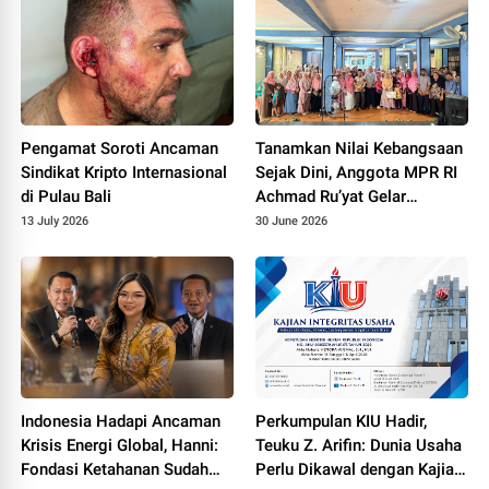
Pengamat Soroti Ancaman
Tanamkan Nilai Kebangsaan
Sindikat Kripto Internasional
Sejak Dini, Anggota MPR RI
di Pulau Bali
Achmad Ru’yat Gelar
Sosialisasi 4 Pilar di
13 July 2026
30 June 2026
Yayasan Al-Nur Cibinong
Indonesia Hadapi Ancaman
Perkumpulan KIU Hadir,
Krisis Energi Global, Hanni:
Teuku Z. Arifin: Dunia Usaha
Fondasi Ketahanan Sudah
Perlu Dikawal dengan Kajian