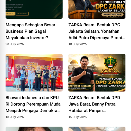
Mengapa Sebagian Besar
ZARKA Resmi Bentuk DPC
Business Plan Gagal
Jakarta Selatan, Yonathan
Meyakinkan Investor?
Adhi Putra Dipercaya Pimpin
Gerakan Kontrol Sosial
30 July 2026
18 July 2026
Bhavani Indonesia dan KPU
ZARKA Resmi Bentuk DPD
RI Dorong Perempuan Muda
Jawa Barat, Benny Putra
Menjadi Penjaga Demokrasi
Hutabarat Pimpin
Melalui Pendidikan Pemilih
Konsolidasi Gerakan Rakyat
18 July 2026
15 July 2026
Berkelanjutan