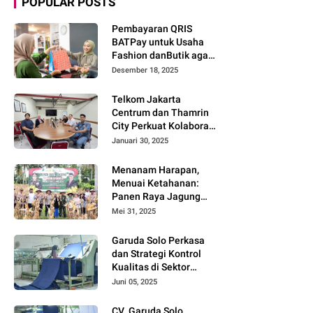
POPULAR POSTS
Pembayaran QRIS
BATPay untuk Usaha
Fashion danButik agar
Transaksi Lebih Cepat
Desember 18, 2025
dan Modern
Telkom Jakarta
Centrum dan Thamrin
City Perkuat Kolaborasi
Kawasan Bisnis dan
Januari 30, 2025
Industri
Menanam Harapan,
Menuai Ketahanan:
Panen Raya Jagung
Warnai Sinergi Polres
Mei 31, 2025
dan Warga Parigi
Moutong
Garuda Solo Perkasa
dan Strategi Kontrol
Kualitas di Sektor
Tekstil
Juni 05, 2025
CV. Garuda Solo