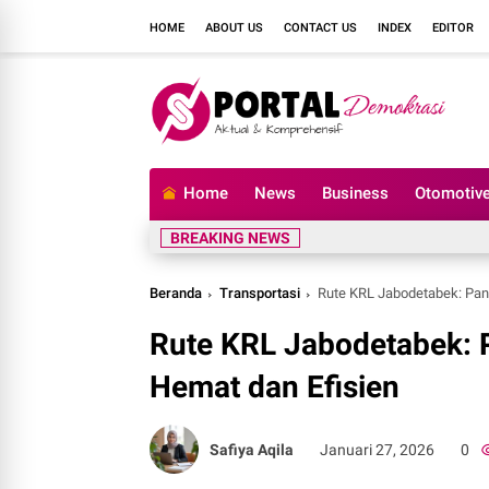
HOME
ABOUT US
CONTACT US
INDEX
EDITOR
Home
News
Business
Otomotiv
BREAKING NEWS
Beranda
Transportasi
Rute KRL Jabodetabek: Pan
Rute KRL Jabodetabek: 
Hemat dan Efisien
Safiya Aqila
Januari 27, 2026
0