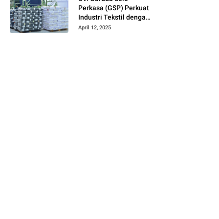
Perkasa (GSP) Perkuat
Industri Tekstil dengan
Produksi Kain Greige
April 12, 2025
dan Warna Polos
Berbahan Tetoron
Rayon