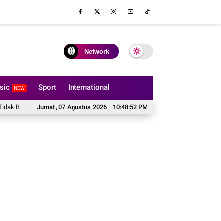
Network
sic
Sport
International
NEW
Dilipat?
Jumat
Hal yang Harus Dipertimbangkan Sebelum Memesan Sofa Custo
,
07
Agustus
2026
|
10:48:54 PM