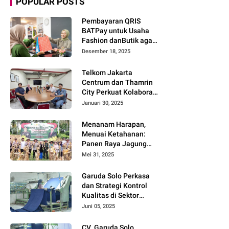
POPULAR POSTS
Pembayaran QRIS
BATPay untuk Usaha
Fashion danButik agar
Transaksi Lebih Cepat
Desember 18, 2025
dan Modern
Telkom Jakarta
Centrum dan Thamrin
City Perkuat Kolaborasi
Kawasan Bisnis dan
Januari 30, 2025
Industri
Menanam Harapan,
Menuai Ketahanan:
Panen Raya Jagung
Warnai Sinergi Polres
Mei 31, 2025
dan Warga Parigi
Moutong
Garuda Solo Perkasa
dan Strategi Kontrol
Kualitas di Sektor
Tekstil
Juni 05, 2025
CV. Garuda Solo