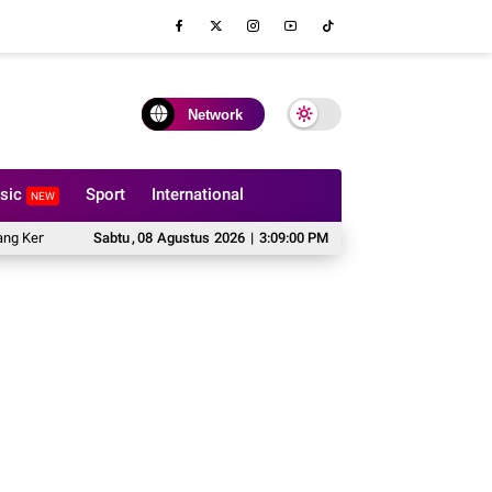
Network
sic
Sport
International
NEW
 Tidak Boleh Dilipat?
Sabtu
,
08
Agustus
Hal yang Harus Dipertimbangkan Sebelum Memesa
2026
|
3:09:01 PM