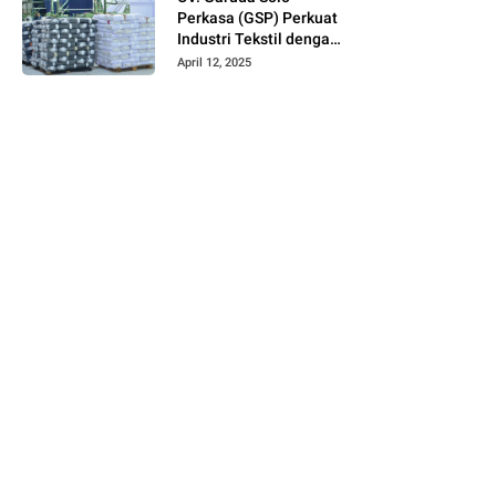
Perkasa (GSP) Perkuat
Industri Tekstil dengan
Produksi Kain Greige
April 12, 2025
dan Warna Polos
Berbahan Tetoron
Rayon