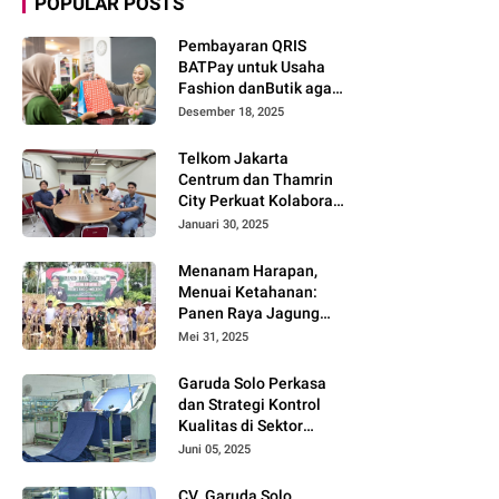
POPULAR POSTS
Pembayaran QRIS
BATPay untuk Usaha
Fashion danButik agar
Transaksi Lebih Cepat
Desember 18, 2025
dan Modern
Telkom Jakarta
Centrum dan Thamrin
City Perkuat Kolaborasi
Kawasan Bisnis dan
Januari 30, 2025
Industri
Menanam Harapan,
Menuai Ketahanan:
Panen Raya Jagung
Warnai Sinergi Polres
Mei 31, 2025
dan Warga Parigi
Moutong
Garuda Solo Perkasa
dan Strategi Kontrol
Kualitas di Sektor
Tekstil
Juni 05, 2025
CV. Garuda Solo