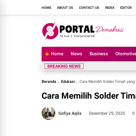
HOME
ABOUT US
CONTACT US
INDEX
EDITOR
Home
News
Business
Otomotiv
BREAKING NEWS
Beranda
Edukasi
Cara Memilih Solder Timah yang
Cara Memilih Solder Ti
Safiya Aqila
Desember 29, 2025
0