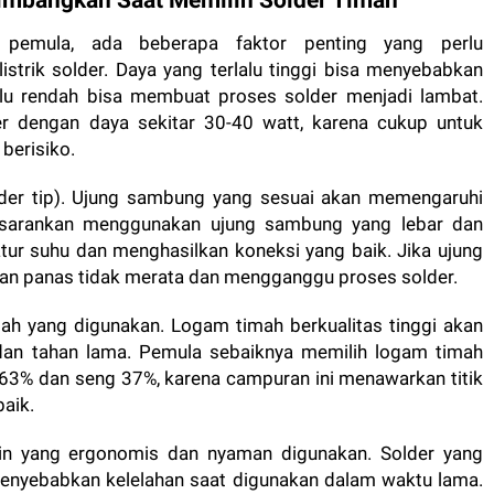
timbangkan Saat Memilih Solder Timah
 pemula, ada beberapa faktor penting yang perlu
strik solder. Daya yang terlalu tinggi bisa menyebabkan
alu rendah bisa membuat proses solder menjadi lambat.
er dengan daya sekitar 30-40 watt, karena cukup untuk
 berisiko.
lder tip). Ujung sambung yang sesuai akan memengaruhi
 disarankan menggunakan ujung sambung yang lebar dan
ur suhu dan menghasilkan koneksi yang baik. Jika ujung
an panas tidak merata dan mengganggu proses solder.
mah yang digunakan. Logam timah berkualitas tinggi akan
 dan tahan lama. Pemula sebaiknya memilih logam timah
63% dan seng 37%, karena campuran ini menawarkan titik
baik.
sain yang ergonomis dan nyaman digunakan. Solder yang
 menyebabkan kelelahan saat digunakan dalam waktu lama.