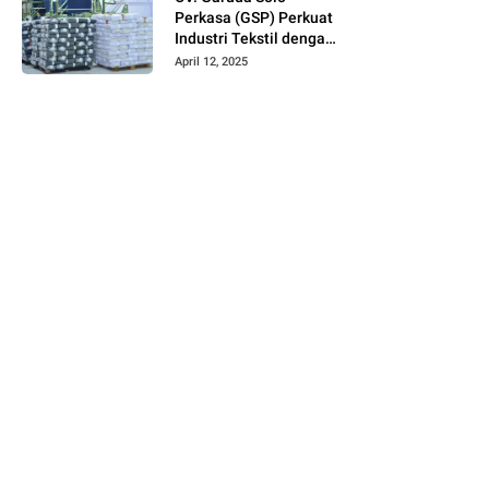
Perkasa (GSP) Perkuat
Industri Tekstil dengan
Produksi Kain Greige
April 12, 2025
dan Warna Polos
Berbahan Tetoron
Rayon