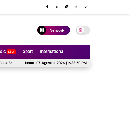
Network
sic
Sport
International
NEW
 Dilipat?
Hal yang Harus Dipertimbangkan Sebelum Memesan Sofa Custo
Jumat
,
07
Agustus
2026
|
6:33:51 PM