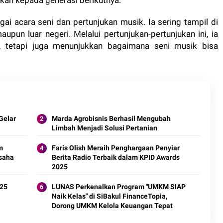
kan kepada generasi berikutnya.
agai acara seni dan pertunjukan musik. Ia sering tampil di
upun luar negeri. Melalui pertunjukan-pertunjukan ini, ia
, tetapi juga menunjukkan bagaimana seni musik bisa
Gelar
Marda Agrobisnis Berhasil Mengubah
Limbah Menjadi Solusi Pertanian
m
Faris Olish Meraih Penghargaan Penyiar
saha
Berita Radio Terbaik dalam KPID Awards
2025
025
LUNAS Perkenalkan Program "UMKM SIAP
Naik Kelas" di SiBakul FinanceTopia,
Dorong UMKM Kelola Keuangan Tepat