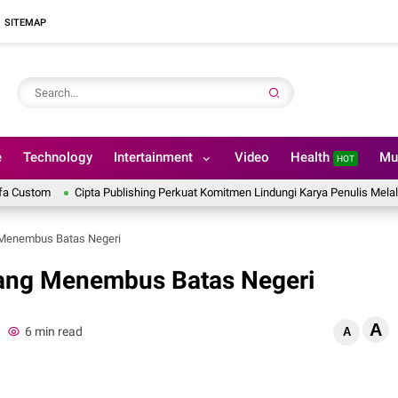
SITEMAP
e
Technology
Intertainment
Video
Health
Mu
HOT
om
Cipta Publishing Perkuat Komitmen Lindungi Karya Penulis Melalui Layan
 Menembus Batas Negeri
yang Menembus Batas Negeri
A
6 min read
A