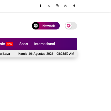
Network
sic
Sport
International
NEW
an Hak Cipta
Kamis
Fungsi Flange dalam Sistem Perpipaan Industri yang Wajib An
,
06
Agustus
2026
|
08:23:53 AM