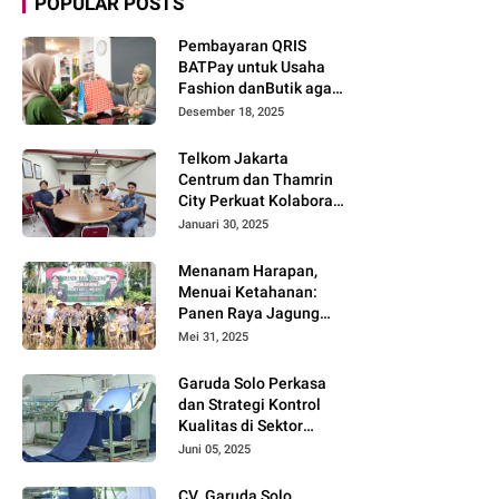
POPULAR POSTS
Pembayaran QRIS
BATPay untuk Usaha
Fashion danButik agar
Transaksi Lebih Cepat
Desember 18, 2025
dan Modern
Telkom Jakarta
Centrum dan Thamrin
City Perkuat Kolaborasi
Kawasan Bisnis dan
Januari 30, 2025
Industri
Menanam Harapan,
Menuai Ketahanan:
Panen Raya Jagung
Warnai Sinergi Polres
Mei 31, 2025
dan Warga Parigi
Moutong
Garuda Solo Perkasa
dan Strategi Kontrol
Kualitas di Sektor
Tekstil
Juni 05, 2025
CV. Garuda Solo