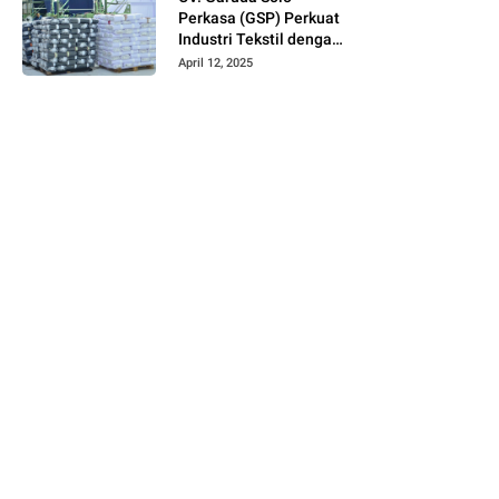
Perkasa (GSP) Perkuat
Industri Tekstil dengan
Produksi Kain Greige
April 12, 2025
dan Warna Polos
Berbahan Tetoron
Rayon