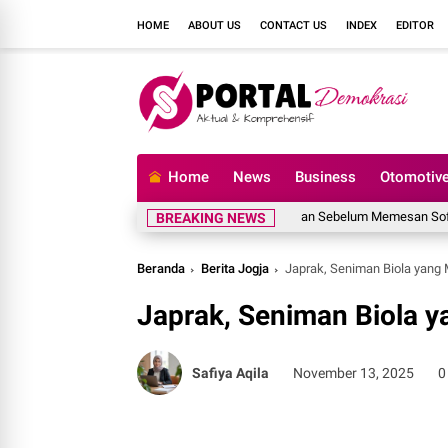
HOME
ABOUT US
CONTACT US
INDEX
EDITOR
Home
News
Business
Otomotiv
Hal yang Harus Dipertimbangkan Sebelum Memesan Sofa Cust
BREAKING NEWS
Beranda
Berita Jogja
Japrak, Seniman Biola yang
Japrak, Seniman Biola 
Safiya Aqila
November 13, 2025
0