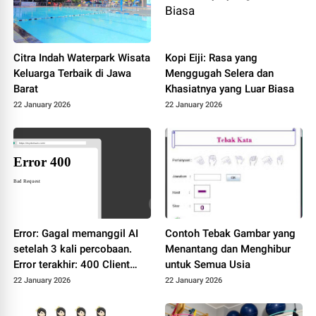
Citra Indah Waterpark Wisata
Kopi Eiji: Rasa yang
Keluarga Terbaik di Jawa
Menggugah Selera dan
Barat
Khasiatnya yang Luar Biasa
22 January 2026
22 January 2026
Error: Gagal memanggil AI
Contoh Tebak Gambar yang
setelah 3 kali percobaan.
Menantang dan Menghibur
Error terakhir: 400 Client
untuk Semua Usia
Error: Bad Request for url:
22 January 2026
22 January 2026
https://dashscope-
intl.aliyuncs.com/compatibl