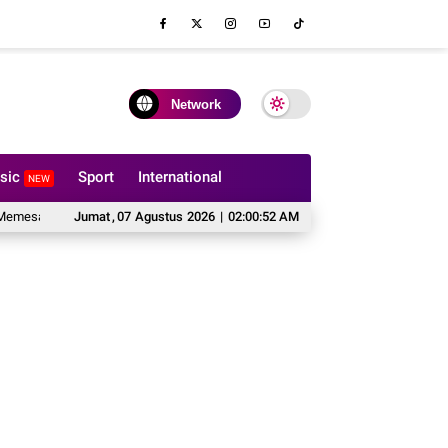
Network
sic
Sport
International
NEW
 Sofa Custom
Jumat
Cipta Publishing Perkuat Komitmen Lindungi Karya Penulis M
,
07
Agustus
2026
|
02:00:53 AM