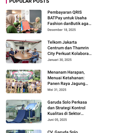
POPULAR POSTS
Pembayaran QRIS
BATPay untuk Usaha
Fashion danButik agar
Transaksi Lebih Cepat
Desember 18, 2025
dan Modern
Telkom Jakarta
Centrum dan Thamrin
City Perkuat Kolaborasi
Kawasan Bisnis dan
Januari 30, 2025
Industri
Menanam Harapan,
Menuai Ketahanan:
Panen Raya Jagung
Warnai Sinergi Polres
Mei 31, 2025
dan Warga Parigi
Moutong
Garuda Solo Perkasa
dan Strategi Kontrol
Kualitas di Sektor
Tekstil
Juni 05, 2025
CV. Garuda Solo