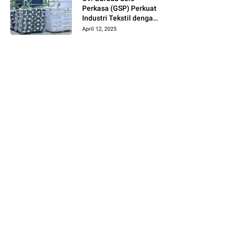
Perkasa (GSP) Perkuat
Industri Tekstil dengan
Produksi Kain Greige
April 12, 2025
dan Warna Polos
Berbahan Tetoron
Rayon