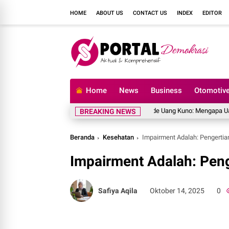
HOME
ABOUT US
CONTACT US
INDEX
EDITOR
Home
News
Business
Otomotiv
Rahasia Menjaga Grade Uang Kuno: Mengapa Uang Kertas 
BREAKING NEWS
Beranda
Kesehatan
Impairment Adalah: Pengertia
Impairment Adalah: Peng
Safiya Aqila
Oktober 14, 2025
0