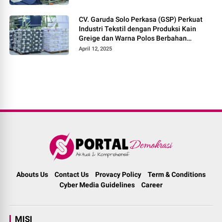
CV. Garuda Solo Perkasa (GSP) Perkuat
Industri Tekstil dengan Produksi Kain
Greige dan Warna Polos Berbahan
Tetoron Rayon
April 12, 2025
Abouts Us
Contact Us
Provacy Policy
Term & Conditions
Cyber Media Guidelines
Career
MISI