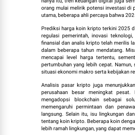
hanya itu, tren keuangan digital juga 
orang mulai melirik potensi investasi di 
utama, beberapa ahli percaya bahwa 2025 
Prediksi harga koin kripto terkini 2025
regulasi pemerintah, inovasi teknolog
finansial dan analis kripto telah meril
dalam beberapa tahun mendatang. Misa
mencapai level harga tertentu, semen
pertumbuhan yang lebih cepat. Namun, s
situasi ekonomi makro serta kebijakan re
Analisis pasar kripto juga menunjukka
perusahaan besar meningkat pesat. 
mengadopsi blockchain sebagai solu
memengaruhi permintaan dan penawar
langsung. Selain itu, isu lingkungan d
tentang koin kripto. Beberapa koin denga
lebih ramah lingkungan, yang dapat meme