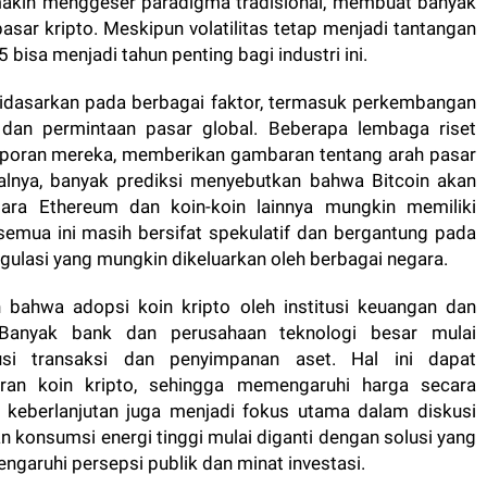
semakin menggeser paradigma tradisional, membuat banyak
pasar kripto. Meskipun volatilitas tetap menjadi tantangan
bisa menjadi tahun penting bagi industri ini.
 didasarkan pada berbagai faktor, termasuk perkembangan
i, dan permintaan pasar global. Beberapa lembaga riset
is laporan mereka, memberikan gambaran tentang arah pasar
lnya, banyak prediksi menyebutkan bahwa Bitcoin akan
tara Ethereum dan koin-koin lainnya mungkin memiliki
emua ini masih bersifat spekulatif dan bergantung pada
gulasi yang mungkin dikeluarkan oleh berbagai negara.
n bahwa adopsi koin kripto oleh institusi keuangan dan
Banyak bank dan perusahaan teknologi besar mulai
si transaksi dan penyimpanan aset. Hal ini dapat
an koin kripto, sehingga memengaruhi harga secara
an keberlanjutan juga menjadi fokus utama dalam diskusi
n konsumsi energi tinggi mulai diganti dengan solusi yang
ngaruhi persepsi publik dan minat investasi.