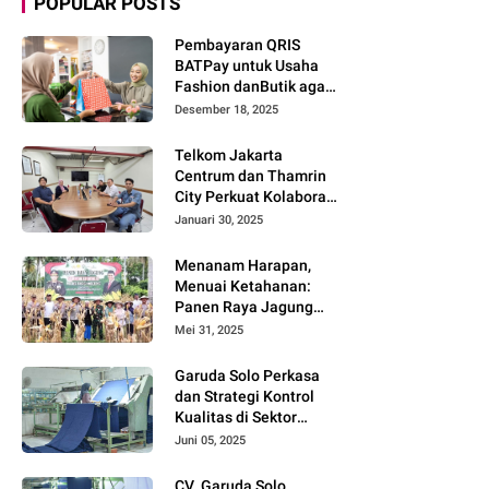
POPULAR POSTS
Pembayaran QRIS
BATPay untuk Usaha
Fashion danButik agar
Transaksi Lebih Cepat
Desember 18, 2025
dan Modern
Telkom Jakarta
Centrum dan Thamrin
City Perkuat Kolaborasi
Kawasan Bisnis dan
Januari 30, 2025
Industri
Menanam Harapan,
Menuai Ketahanan:
Panen Raya Jagung
Warnai Sinergi Polres
Mei 31, 2025
dan Warga Parigi
Moutong
Garuda Solo Perkasa
dan Strategi Kontrol
Kualitas di Sektor
Tekstil
Juni 05, 2025
CV. Garuda Solo