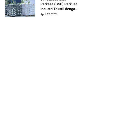
Perkasa (GSP) Perkuat
Industri Tekstil dengan
Produksi Kain Greige
April 12, 2025
dan Warna Polos
Berbahan Tetoron
Rayon