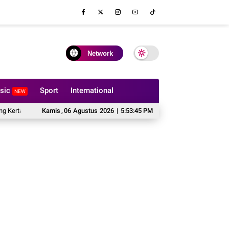
Network
sic
Sport
International
NEW
dak Boleh Dilipat?
Kamis
,
06
Hal yang Harus Dipertimbangkan Sebelum Memesan S
Agustus
2026
|
5:53:47 PM