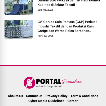
Garuda Solo Perkasa dan Strategi Kontrol
Kualitas di Sektor Tekstil
Juni 05, 2025
CV. Garuda Solo Perkasa (GSP) Perkuat
Industri Tekstil dengan Produksi Kain
Greige dan Warna Polos Berbahan
Tetoron Rayon
April 12, 2025
Abouts Us
Contact Us
Provacy Policy
Term & Conditions
Cyber Media Guidelines
Career