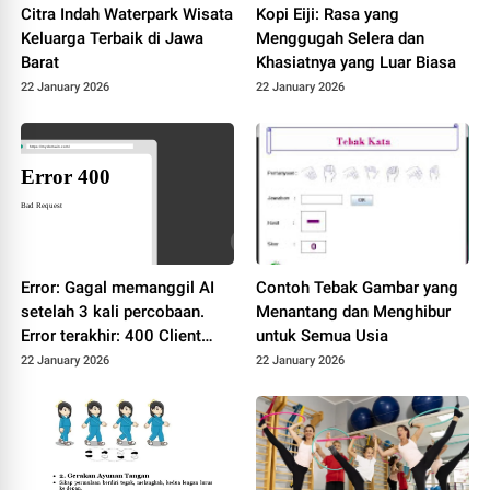
Citra Indah Waterpark Wisata
Kopi Eiji: Rasa yang
Keluarga Terbaik di Jawa
Menggugah Selera dan
Barat
Khasiatnya yang Luar Biasa
22 January 2026
22 January 2026
Error: Gagal memanggil AI
Contoh Tebak Gambar yang
setelah 3 kali percobaan.
Menantang dan Menghibur
Error terakhir: 400 Client
untuk Semua Usia
Error: Bad Request for url:
22 January 2026
22 January 2026
https://dashscope-
intl.aliyuncs.com/compatibl
e-
mode/v1/chat/completions