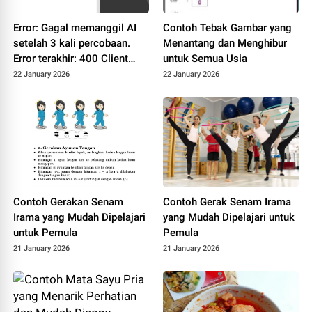
Error: Gagal memanggil AI
Contoh Tebak Gambar yang
setelah 3 kali percobaan.
Menantang dan Menghibur
Error terakhir: 400 Client
untuk Semua Usia
Error: Bad Request for url:
22 January 2026
22 January 2026
https://dashscope-
intl.aliyuncs.com/compatibl
e-
mode/v1/chat/completions
Contoh Gerakan Senam
Contoh Gerak Senam Irama
Irama yang Mudah Dipelajari
yang Mudah Dipelajari untuk
untuk Pemula
Pemula
21 January 2026
21 January 2026