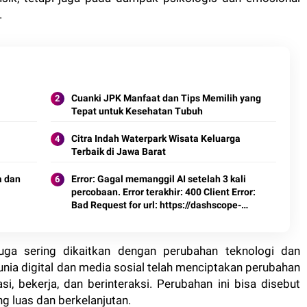
.
Cuanki JPK Manfaat dan Tips Memilih yang
Tepat untuk Kesehatan Tubuh
Citra Indah Waterpark Wisata Keluarga
Terbaik di Jawa Barat
a dan
Error: Gagal memanggil AI setelah 3 kali
percobaan. Error terakhir: 400 Client Error:
Bad Request for url: https://dashscope-
intl.aliyuncs.com/compatible-
mode/v1/chat/completions
ga sering dikaitkan dengan perubahan teknologi dan
ia digital dan media sosial telah menciptakan perubahan
, bekerja, dan berinteraksi. Perubahan ini bisa disebut
 luas dan berkelanjutan.