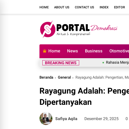
HOME
ABOUT US
CONTACT US
INDEX
EDITOR
Home
News
Business
Otomotiv
Rahasia Menjaga Grad
BREAKING NEWS
Beranda
General
Rayagung Adalah: Pengertian, Ma
Rayagung Adalah: Penger
Dipertanyakan
Safiya Aqila
Desember 29, 2025
0