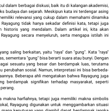
ul dalam berbagai diskusi, baik itu di kalangan akademisi,
 budaya dan sejarah. Meskipun kata ini terdengar asing
memiliki relevansi yang cukup dalam memahami dinamika
ri Rayagung tidak hanya sekadar definisi kata, tetapi juga
n historis yang mendalam. Dalam artikel ini, kita akan
i Rayagung secara menyeluruh, serta mengapa istilah ini
ng saling berkaitan, yaitu "raya" dan "gung". Kata "raya"
s, sementara "gung" bisa berarti suara atau bunyi. Dengan
bagai sesuatu yang besar dan berdampak luas, terutama
u perubahan sosial. Namun, interpretasi ini bisa berbeda-
aannya. Beberapa ahli mengatakan bahwa Rayagung juga
ng berdampak signifikan terhadap masyarakat, seperti
 perang.
a makna harfiahnya, tetapi juga memiliki makna simbolis
 lokal, Rayagung digunakan untuk menggambarkan situasi
i mana keputusan yang diambil dapat berdampak jangka