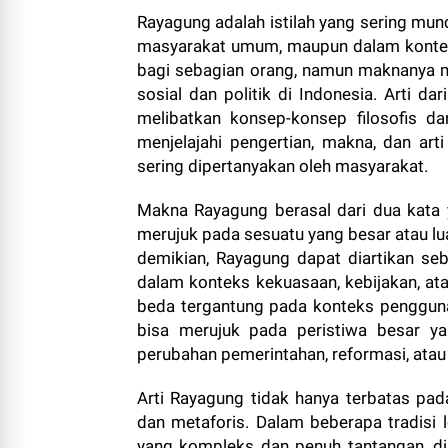
Rayagung adalah istilah yang sering munc
masyarakat umum, maupun dalam konteks
bagi sebagian orang, namun maknanya 
sosial dan politik di Indonesia. Arti da
melibatkan konsep-konsep filosofis da
menjelajahi pengertian, makna, dan art
sering dipertanyakan oleh masyarakat.
Makna Rayagung berasal dari dua kata ya
merujuk pada sesuatu yang besar atau lua
demikian, Rayagung dapat diartikan se
dalam konteks kekuasaan, kebijakan, ata
beda tergantung pada konteks penggun
bisa merujuk pada peristiwa besar ya
perubahan pemerintahan, reformasi, atau
Arti Rayagung tidak hanya terbatas pad
dan metaforis. Dalam beberapa tradisi
yang kompleks dan penuh tantangan, d