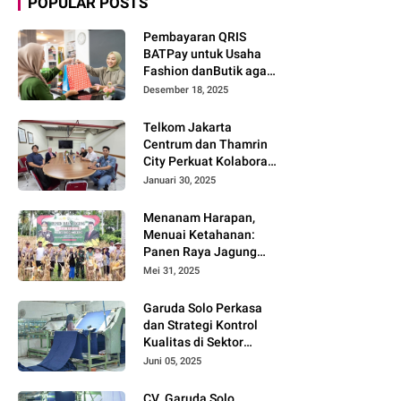
POPULAR POSTS
Pembayaran QRIS
BATPay untuk Usaha
Fashion danButik agar
Transaksi Lebih Cepat
Desember 18, 2025
dan Modern
Telkom Jakarta
Centrum dan Thamrin
City Perkuat Kolaborasi
Kawasan Bisnis dan
Januari 30, 2025
Industri
Menanam Harapan,
Menuai Ketahanan:
Panen Raya Jagung
Warnai Sinergi Polres
Mei 31, 2025
dan Warga Parigi
Moutong
Garuda Solo Perkasa
dan Strategi Kontrol
Kualitas di Sektor
Tekstil
Juni 05, 2025
CV. Garuda Solo