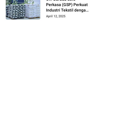
Perkasa (GSP) Perkuat
Industri Tekstil dengan
Produksi Kain Greige
April 12, 2025
dan Warna Polos
Berbahan Tetoron
Rayon