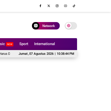
Network
sic
Sport
International
NEW
Dipertimbangkan Sebelum Memesan Sofa Custom
Jumat
,
07
Agustus
2026
|
10:38:45 PM
Cipta Publishing Perkuat