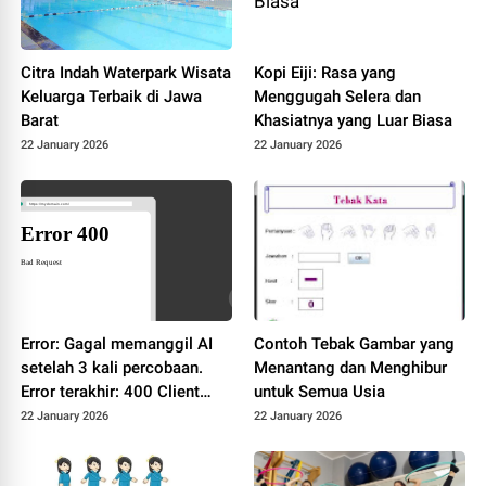
Citra Indah Waterpark Wisata
Kopi Eiji: Rasa yang
Keluarga Terbaik di Jawa
Menggugah Selera dan
Barat
Khasiatnya yang Luar Biasa
22 January 2026
22 January 2026
Error: Gagal memanggil AI
Contoh Tebak Gambar yang
setelah 3 kali percobaan.
Menantang dan Menghibur
Error terakhir: 400 Client
untuk Semua Usia
Error: Bad Request for url:
22 January 2026
22 January 2026
https://dashscope-
intl.aliyuncs.com/compatibl