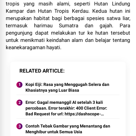
tropis yang masih alami, seperti Hutan Lindung
Kampar dan Hutan Tropis Kerdau. Kedua hutan ini
merupakan habitat bagi berbagai spesies satwa liar,
termasuk harimau Sumatra dan gajah. Para
pengunjung dapat melakukan tur ke hutan tersebut
untuk menikmati keindahan alam dan belajar tentang
keanekaragaman hayati.
RELATED ARTICLE
Kopi Eiji: Rasa yang Menggugah Selera dan
Khasiatnya yang Luar Biasa
Error: Gagal memanggil AI setelah 3 kali
percobaan. Error terakhir: 400 Client Error:
Bad Request for url: https://dashscope-
intl.aliyuncs.com/compatible-
mode/v1/chat/completions
Contoh Tebak Gambar yang Menantang dan
Menghibur untuk Semua Usia