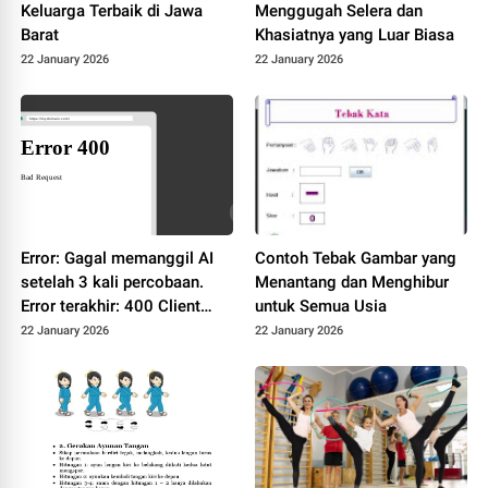
Keluarga Terbaik di Jawa
Menggugah Selera dan
Barat
Khasiatnya yang Luar Biasa
22 January 2026
22 January 2026
Error: Gagal memanggil AI
Contoh Tebak Gambar yang
setelah 3 kali percobaan.
Menantang dan Menghibur
Error terakhir: 400 Client
untuk Semua Usia
Error: Bad Request for url:
22 January 2026
22 January 2026
https://dashscope-
intl.aliyuncs.com/compatibl
e-
mode/v1/chat/completions