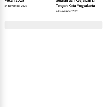
Pekan 2025
Sejarah dan Keajaiban Di
Tengah Kota Yogyakarta
24 November 2025
24 November 2025