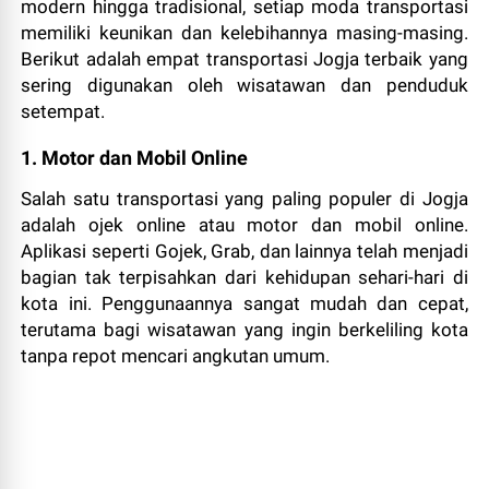
modern hingga tradisional, setiap moda transportasi
memiliki keunikan dan kelebihannya masing-masing.
Berikut adalah empat transportasi Jogja terbaik yang
sering digunakan oleh wisatawan dan penduduk
setempat.
1. Motor dan Mobil Online
Salah satu transportasi yang paling populer di Jogja
adalah ojek online atau motor dan mobil online.
Aplikasi seperti Gojek, Grab, dan lainnya telah menjadi
bagian tak terpisahkan dari kehidupan sehari-hari di
kota ini. Penggunaannya sangat mudah dan cepat,
terutama bagi wisatawan yang ingin berkeliling kota
tanpa repot mencari angkutan umum.