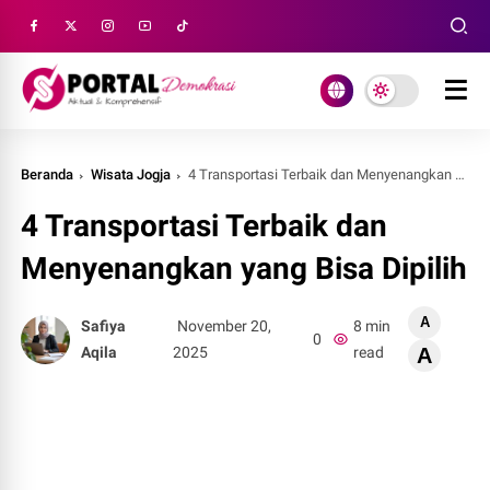
Beranda
Wisata Jogja
4 Transportasi Terbaik dan Menyenangkan yang Bisa Dipilih
4 Transportasi Terbaik dan
Menyenangkan yang Bisa Dipilih
A
Safiya
November 20,
8 min
0
Aqila
2025
read
A