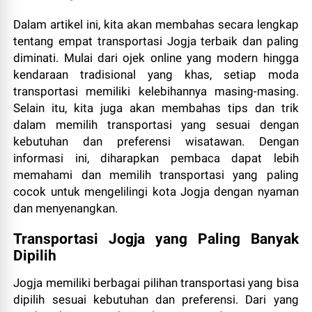
Dalam artikel ini, kita akan membahas secara lengkap
tentang empat transportasi Jogja terbaik dan paling
diminati. Mulai dari ojek online yang modern hingga
kendaraan tradisional yang khas, setiap moda
transportasi memiliki kelebihannya masing-masing.
Selain itu, kita juga akan membahas tips dan trik
dalam memilih transportasi yang sesuai dengan
kebutuhan dan preferensi wisatawan. Dengan
informasi ini, diharapkan pembaca dapat lebih
memahami dan memilih transportasi yang paling
cocok untuk mengelilingi kota Jogja dengan nyaman
dan menyenangkan.
Transportasi Jogja yang Paling Banyak
Dipilih
Jogja memiliki berbagai pilihan transportasi yang bisa
dipilih sesuai kebutuhan dan preferensi. Dari yang