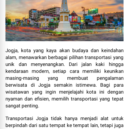
Jogja, kota yang kaya akan budaya dan keindahan
alam, menawarkan berbagai pilihan transportasi yang
unik dan menyenangkan. Dari jalan kaki hingga
kendaraan modern, setiap cara memiliki keunikan
masing-masing yang membuat pengalaman
berwisata di Jogja semakin istimewa. Bagi para
wisatawan yang ingin menjelajahi kota ini dengan
nyaman dan efisien, memilih transportasi yang tepat
sangat penting.
Transportasi Jogja tidak hanya menjadi alat untuk
berpindah dari satu tempat ke tempat lain, tetapi juga