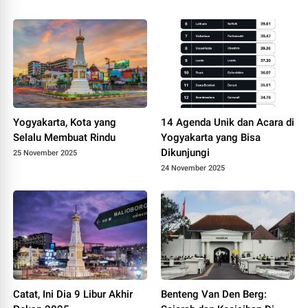
Yogyakarta, Kota yang
14 Agenda Unik dan Acara di
Selalu Membuat Rindu
Yogyakarta yang Bisa
Dikunjungi
25 November 2025
24 November 2025
Catat, Ini Dia 9 Libur Akhir
Benteng Van Den Berg: