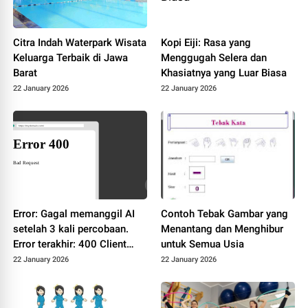
Citra Indah Waterpark Wisata
Kopi Eiji: Rasa yang
Keluarga Terbaik di Jawa
Menggugah Selera dan
Barat
Khasiatnya yang Luar Biasa
22 January 2026
22 January 2026
Error: Gagal memanggil AI
Contoh Tebak Gambar yang
setelah 3 kali percobaan.
Menantang dan Menghibur
Error terakhir: 400 Client
untuk Semua Usia
Error: Bad Request for url:
22 January 2026
22 January 2026
https://dashscope-
intl.aliyuncs.com/compatibl
e-