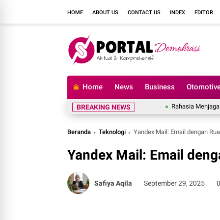
HOME
ABOUT US
CONTACT US
INDEX
EDITOR
Home
News
Business
Otomotiv
Rahasia Menjaga Grade U
BREAKING NEWS
Beranda
Teknologi
Yandex Mail: Email dengan Ru
Yandex Mail: Email den
Safiya Aqila
September 29, 2025