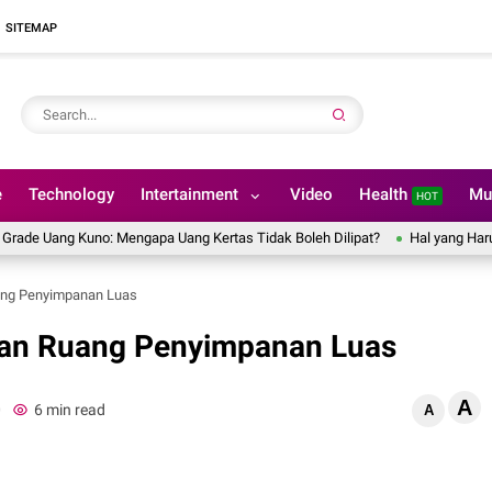
SITEMAP
e
Technology
Intertainment
Video
Health
Mu
HOT
ang Kuno: Mengapa Uang Kertas Tidak Boleh Dilipat?
Hal yang Harus Dip
ang Penyimpanan Luas
gan Ruang Penyimpanan Luas
A
0
6 min read
A