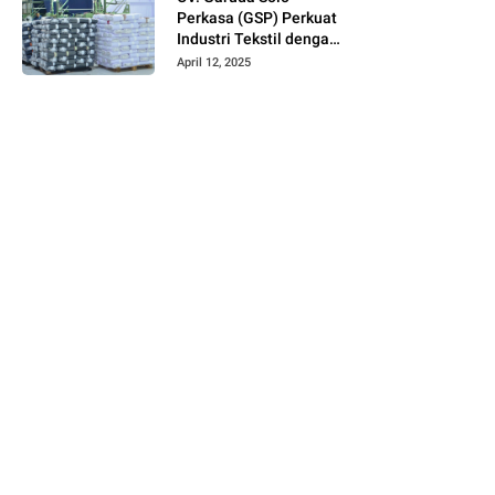
Perkasa (GSP) Perkuat
Industri Tekstil dengan
Produksi Kain Greige
April 12, 2025
dan Warna Polos
Berbahan Tetoron
Rayon