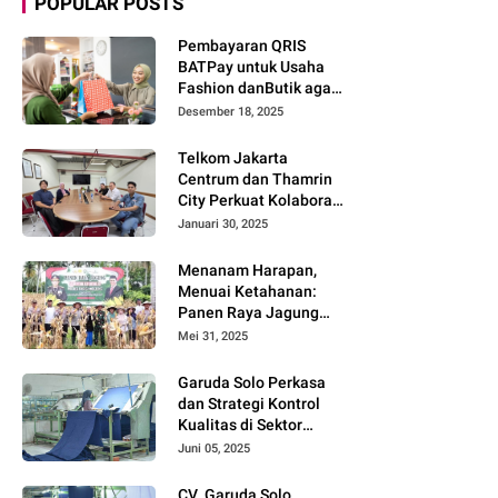
POPULAR POSTS
Pembayaran QRIS
BATPay untuk Usaha
Fashion danButik agar
Transaksi Lebih Cepat
Desember 18, 2025
dan Modern
Telkom Jakarta
Centrum dan Thamrin
City Perkuat Kolaborasi
Kawasan Bisnis dan
Januari 30, 2025
Industri
Menanam Harapan,
Menuai Ketahanan:
Panen Raya Jagung
Warnai Sinergi Polres
Mei 31, 2025
dan Warga Parigi
Moutong
Garuda Solo Perkasa
dan Strategi Kontrol
Kualitas di Sektor
Tekstil
Juni 05, 2025
CV. Garuda Solo