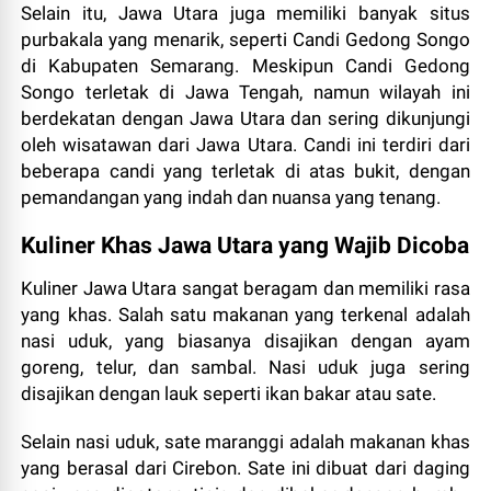
Selain itu, Jawa Utara juga memiliki banyak situs
purbakala yang menarik, seperti Candi Gedong Songo
di Kabupaten Semarang. Meskipun Candi Gedong
Songo terletak di Jawa Tengah, namun wilayah ini
berdekatan dengan Jawa Utara dan sering dikunjungi
oleh wisatawan dari Jawa Utara. Candi ini terdiri dari
beberapa candi yang terletak di atas bukit, dengan
pemandangan yang indah dan nuansa yang tenang.
Kuliner Khas Jawa Utara yang Wajib Dicoba
Kuliner Jawa Utara sangat beragam dan memiliki rasa
yang khas. Salah satu makanan yang terkenal adalah
nasi uduk, yang biasanya disajikan dengan ayam
goreng, telur, dan sambal. Nasi uduk juga sering
disajikan dengan lauk seperti ikan bakar atau sate.
Selain nasi uduk, sate maranggi adalah makanan khas
yang berasal dari Cirebon. Sate ini dibuat dari daging