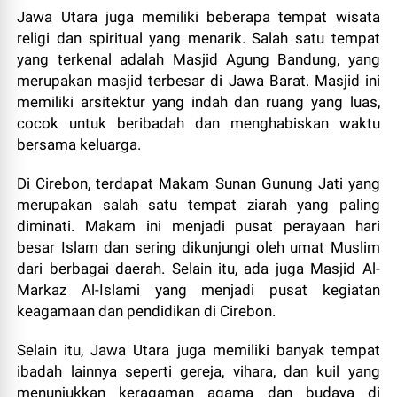
Jawa Utara juga memiliki beberapa tempat wisata
religi dan spiritual yang menarik. Salah satu tempat
yang terkenal adalah Masjid Agung Bandung, yang
merupakan masjid terbesar di Jawa Barat. Masjid ini
memiliki arsitektur yang indah dan ruang yang luas,
cocok untuk beribadah dan menghabiskan waktu
bersama keluarga.
Di Cirebon, terdapat Makam Sunan Gunung Jati yang
merupakan salah satu tempat ziarah yang paling
diminati. Makam ini menjadi pusat perayaan hari
besar Islam dan sering dikunjungi oleh umat Muslim
dari berbagai daerah. Selain itu, ada juga Masjid Al-
Markaz Al-Islami yang menjadi pusat kegiatan
keagamaan dan pendidikan di Cirebon.
Selain itu, Jawa Utara juga memiliki banyak tempat
ibadah lainnya seperti gereja, vihara, dan kuil yang
menunjukkan keragaman agama dan budaya di