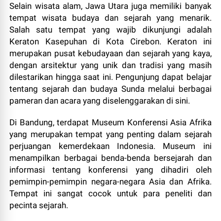
Selain wisata alam, Jawa Utara juga memiliki banyak
tempat wisata budaya dan sejarah yang menarik.
Salah satu tempat yang wajib dikunjungi adalah
Keraton Kasepuhan di Kota Cirebon. Keraton ini
merupakan pusat kebudayaan dan sejarah yang kaya,
dengan arsitektur yang unik dan tradisi yang masih
dilestarikan hingga saat ini. Pengunjung dapat belajar
tentang sejarah dan budaya Sunda melalui berbagai
pameran dan acara yang diselenggarakan di sini.
Di Bandung, terdapat Museum Konferensi Asia Afrika
yang merupakan tempat yang penting dalam sejarah
perjuangan kemerdekaan Indonesia. Museum ini
menampilkan berbagai benda-benda bersejarah dan
informasi tentang konferensi yang dihadiri oleh
pemimpin-pemimpin negara-negara Asia dan Afrika.
Tempat ini sangat cocok untuk para peneliti dan
pecinta sejarah.