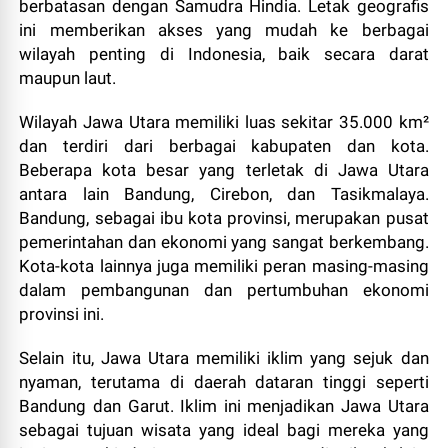
berbatasan dengan Samudra Hindia. Letak geografis
ini memberikan akses yang mudah ke berbagai
wilayah penting di Indonesia, baik secara darat
maupun laut.
Wilayah Jawa Utara memiliki luas sekitar 35.000 km²
dan terdiri dari berbagai kabupaten dan kota.
Beberapa kota besar yang terletak di Jawa Utara
antara lain Bandung, Cirebon, dan Tasikmalaya.
Bandung, sebagai ibu kota provinsi, merupakan pusat
pemerintahan dan ekonomi yang sangat berkembang.
Kota-kota lainnya juga memiliki peran masing-masing
dalam pembangunan dan pertumbuhan ekonomi
provinsi ini.
Selain itu, Jawa Utara memiliki iklim yang sejuk dan
nyaman, terutama di daerah dataran tinggi seperti
Bandung dan Garut. Iklim ini menjadikan Jawa Utara
sebagai tujuan wisata yang ideal bagi mereka yang