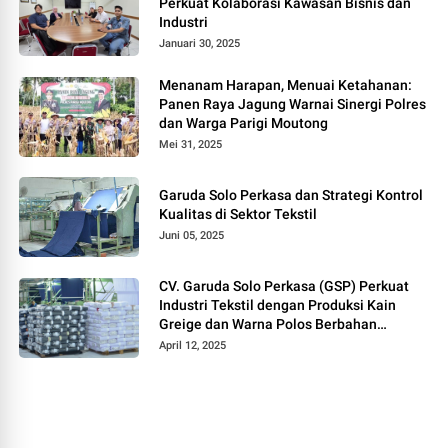
Perkuat Kolaborasi Kawasan Bisnis dan
Industri
Januari 30, 2025
Menanam Harapan, Menuai Ketahanan:
Panen Raya Jagung Warnai Sinergi Polres
dan Warga Parigi Moutong
Mei 31, 2025
Garuda Solo Perkasa dan Strategi Kontrol
Kualitas di Sektor Tekstil
Juni 05, 2025
CV. Garuda Solo Perkasa (GSP) Perkuat
Industri Tekstil dengan Produksi Kain
Greige dan Warna Polos Berbahan
Tetoron Rayon
April 12, 2025