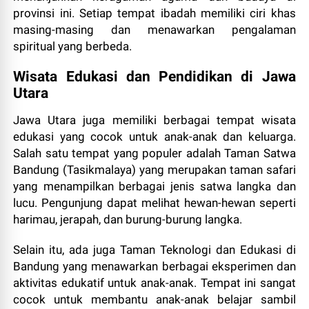
provinsi ini. Setiap tempat ibadah memiliki ciri khas
masing-masing dan menawarkan pengalaman
spiritual yang berbeda.
Wisata Edukasi dan Pendidikan di Jawa
Utara
Jawa Utara juga memiliki berbagai tempat wisata
edukasi yang cocok untuk anak-anak dan keluarga.
Salah satu tempat yang populer adalah Taman Satwa
Bandung (Tasikmalaya) yang merupakan taman safari
yang menampilkan berbagai jenis satwa langka dan
lucu. Pengunjung dapat melihat hewan-hewan seperti
harimau, jerapah, dan burung-burung langka.
Selain itu, ada juga Taman Teknologi dan Edukasi di
Bandung yang menawarkan berbagai eksperimen dan
aktivitas edukatif untuk anak-anak. Tempat ini sangat
cocok untuk membantu anak-anak belajar sambil