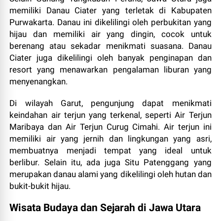
memiliki Danau Ciater yang terletak di Kabupaten
Purwakarta. Danau ini dikelilingi oleh perbukitan yang
hijau dan memiliki air yang dingin, cocok untuk
berenang atau sekadar menikmati suasana. Danau
Ciater juga dikelilingi oleh banyak penginapan dan
resort yang menawarkan pengalaman liburan yang
menyenangkan.
Di wilayah Garut, pengunjung dapat menikmati
keindahan air terjun yang terkenal, seperti Air Terjun
Maribaya dan Air Terjun Curug Cimahi. Air terjun ini
memiliki air yang jernih dan lingkungan yang asri,
membuatnya menjadi tempat yang ideal untuk
berlibur. Selain itu, ada juga Situ Patenggang yang
merupakan danau alami yang dikelilingi oleh hutan dan
bukit-bukit hijau.
Wisata Budaya dan Sejarah di Jawa Utara