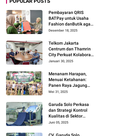
POPULAR POSTS
Pembayaran QRIS
BATPay untuk Usaha
Fashion danButik agar
Transaksi Lebih Cepat
Desember 18, 2025
dan Modern
Telkom Jakarta
Centrum dan Thamrin
City Perkuat Kolaborasi
Kawasan Bisnis dan
Januari 30, 2025
Industri
Menanam Harapan,
Menuai Ketahanan:
Panen Raya Jagung
Warnai Sinergi Polres
Mei 31, 2025
dan Warga Parigi
Moutong
Garuda Solo Perkasa
dan Strategi Kontrol
Kualitas di Sektor
Tekstil
Juni 05, 2025
CV. Garuda Solo