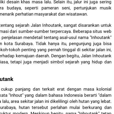
desain khas masa lalu. Selain itu, jalur ini juga sering
ra budaya, seperti pameran seni, pertunjukan musik
lu menarik perhatian masyarakat dan wisatawan.
entang sejarah Jalan Inhoutank, sangat disarankan untuk
ormasi dari sumber-sumber terpercaya. Beberapa situs web
penjelasan mendetail tentang asal-usul nama "Inhoutank"
n kota Surabaya. Tidak hanya itu, pengunjung juga bisa
h-tokoh penting yang pernah tinggal di sekitar jalan ini,
erhadap kemajuan daerah. Dengan begitu, Jalan Inhoutank
biasa, tetapi juga menjadi simbol sejarah yang hidup dan
outank
g cukup panjang dan terkait erat dengan masa kolonial
kata "Inhout" yang dalam bahasa Indonesia berarti "dalam
alu, area sekitar jalan ini dikelilingi oleh hutan yang lebat.
rabaya, hutan tersebut perlahan mulai berkurang dan
ruktur modern. Meskipun begitu, nama "Inhoutank" tetap