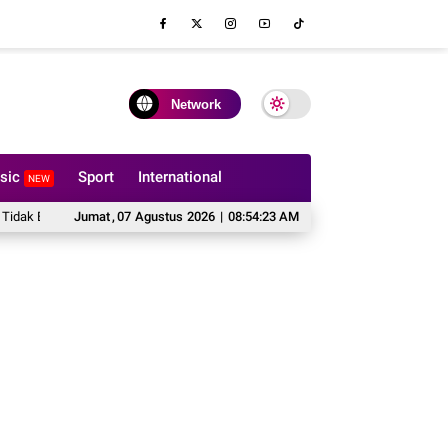
Network
sic
Sport
International
NEW
eh Dilipat?
Jumat
Hal yang Harus Dipertimbangkan Sebelum Memesan Sofa Cus
,
07
Agustus
2026
|
08:54:25 AM