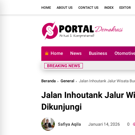
HOME
ABOUT US
CONTACT US
INDEX
EDITOR
Home
News
Business
Otomotiv
BREAKING NEWS
Beranda
General
Jalan Inhoutank Jalur Wisata Bu
Jalan Inhoutank Jalur W
Dikunjungi
Safiya Aqila
Januari 14, 2026
0