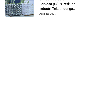
Perkasa (GSP) Perkuat
Industri Tekstil dengan
Produksi Kain Greige
April 12, 2025
dan Warna Polos
Berbahan Tetoron
Rayon