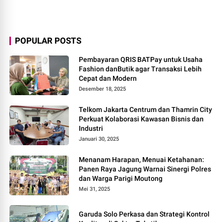
POPULAR POSTS
Pembayaran QRIS BATPay untuk Usaha
Fashion danButik agar Transaksi Lebih
Cepat dan Modern
Desember 18, 2025
Telkom Jakarta Centrum dan Thamrin City
Perkuat Kolaborasi Kawasan Bisnis dan
Industri
Januari 30, 2025
Menanam Harapan, Menuai Ketahanan:
Panen Raya Jagung Warnai Sinergi Polres
dan Warga Parigi Moutong
Mei 31, 2025
Garuda Solo Perkasa dan Strategi Kontrol