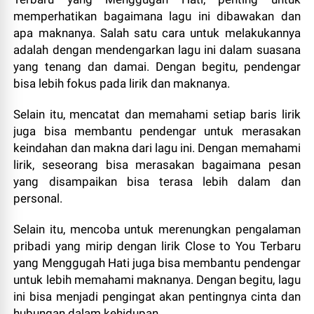
memperhatikan bagaimana lagu ini dibawakan dan
apa maknanya. Salah satu cara untuk melakukannya
adalah dengan mendengarkan lagu ini dalam suasana
yang tenang dan damai. Dengan begitu, pendengar
bisa lebih fokus pada lirik dan maknanya.
Selain itu, mencatat dan memahami setiap baris lirik
juga bisa membantu pendengar untuk merasakan
keindahan dan makna dari lagu ini. Dengan memahami
lirik, seseorang bisa merasakan bagaimana pesan
yang disampaikan bisa terasa lebih dalam dan
personal.
Selain itu, mencoba untuk merenungkan pengalaman
pribadi yang mirip dengan lirik Close to You Terbaru
yang Menggugah Hati juga bisa membantu pendengar
untuk lebih memahami maknanya. Dengan begitu, lagu
ini bisa menjadi pengingat akan pentingnya cinta dan
hubungan dalam kehidupan.