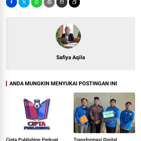
Safiya Aqila
ANDA MUNGKIN MENYUKAI POSTINGAN INI
Cipta Publishing Perkuat
Transformasi Digital