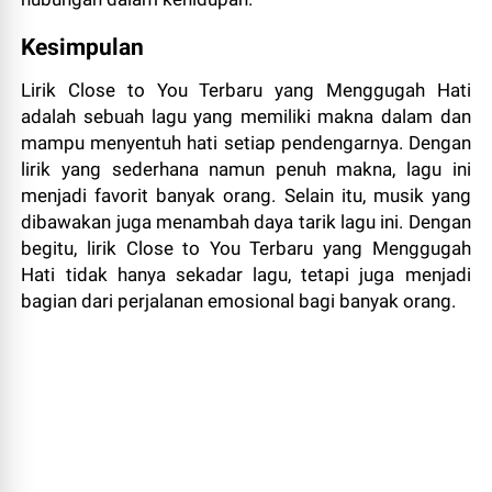
Kesimpulan
Lirik Close to You Terbaru yang Menggugah Hati
adalah sebuah lagu yang memiliki makna dalam dan
mampu menyentuh hati setiap pendengarnya. Dengan
lirik yang sederhana namun penuh makna, lagu ini
menjadi favorit banyak orang. Selain itu, musik yang
dibawakan juga menambah daya tarik lagu ini. Dengan
begitu, lirik Close to You Terbaru yang Menggugah
Hati tidak hanya sekadar lagu, tetapi juga menjadi
bagian dari perjalanan emosional bagi banyak orang.