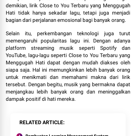
demikian, lirik Close to You Terbaru yang Menggugah
Hati tidak hanya sekadar lagu, tetapi juga menjadi
bagian dari perjalanan emosional bagi banyak orang.
Selain itu, perkembangan teknologi juga turut
memengaruhi popularitas lagu ini. Dengan adanya
platform streaming musik seperti Spotify dan
YouTube, lagu-lagu seperti Close to You Terbaru yang
Menggugah Hati dapat dengan mudah diakses oleh
siapa saja. Hal ini memungkinkan lebih banyak orang
untuk menikmati dan memahami makna dari lirik
tersebut. Dengan begitu, musik yang bermakna dapat
menjangkau lebih banyak orang dan meninggalkan
dampak positif di hati mereka.
RELATED ARTICLE
Pembuatan Learning Management System