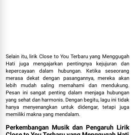
Selain itu, lirik Close to You Terbaru yang Menggugah
Hati juga mengajarkan pentingnya kejujuran dan
kepercayaan dalam hubungan. Ketika seseorang
merasa dekat dengan pasangannya, mereka akan
lebih mudah saling memahami dan mendukung.
Pesan ini sangat penting dalam menjaga hubungan
yang sehat dan harmonis. Dengan begitu, lagu ini tidak
hanya menyenangkan untuk didengar, tetapi juga
memiliki makna yang mendalam.
Perkembangan Musik dan Pengaruh Lirik
Close to You Terbaru yang Menggugah Hati