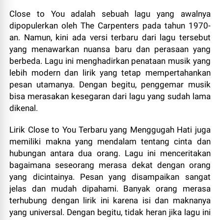
Close to You adalah sebuah lagu yang awalnya
dipopulerkan oleh The Carpenters pada tahun 1970-
an. Namun, kini ada versi terbaru dari lagu tersebut
yang menawarkan nuansa baru dan perasaan yang
berbeda. Lagu ini menghadirkan penataan musik yang
lebih modern dan lirik yang tetap mempertahankan
pesan utamanya. Dengan begitu, penggemar musik
bisa merasakan kesegaran dari lagu yang sudah lama
dikenal.
Lirik Close to You Terbaru yang Menggugah Hati juga
memiliki makna yang mendalam tentang cinta dan
hubungan antara dua orang. Lagu ini menceritakan
bagaimana seseorang merasa dekat dengan orang
yang dicintainya. Pesan yang disampaikan sangat
jelas dan mudah dipahami. Banyak orang merasa
terhubung dengan lirik ini karena isi dan maknanya
yang universal. Dengan begitu, tidak heran jika lagu ini