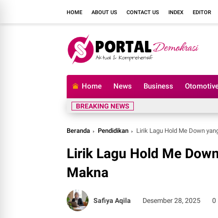
HOME
ABOUT US
CONTACT US
INDEX
EDITOR
Home
News
Business
Otomotiv
R
BREAKING NEWS
Beranda
Pendidikan
Lirik Lagu Hold Me Down ya
Lirik Lagu Hold Me Dow
Makna
Safiya Aqila
Desember 28, 2025
0