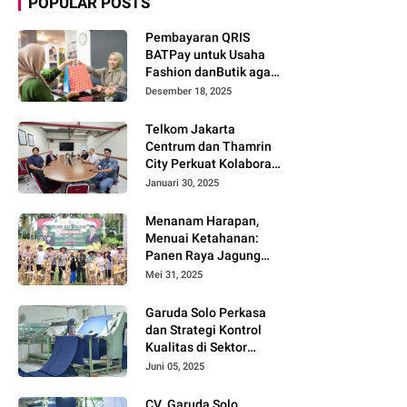
POPULAR POSTS
Pembayaran QRIS
BATPay untuk Usaha
Fashion danButik agar
Transaksi Lebih Cepat
Desember 18, 2025
dan Modern
Telkom Jakarta
Centrum dan Thamrin
City Perkuat Kolaborasi
Kawasan Bisnis dan
Januari 30, 2025
Industri
Menanam Harapan,
Menuai Ketahanan:
Panen Raya Jagung
Warnai Sinergi Polres
Mei 31, 2025
dan Warga Parigi
Moutong
Garuda Solo Perkasa
dan Strategi Kontrol
Kualitas di Sektor
Tekstil
Juni 05, 2025
CV. Garuda Solo