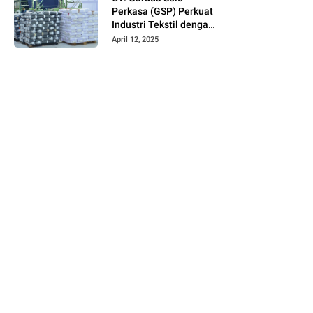
Perkasa (GSP) Perkuat
Industri Tekstil dengan
Produksi Kain Greige
April 12, 2025
dan Warna Polos
Berbahan Tetoron
Rayon