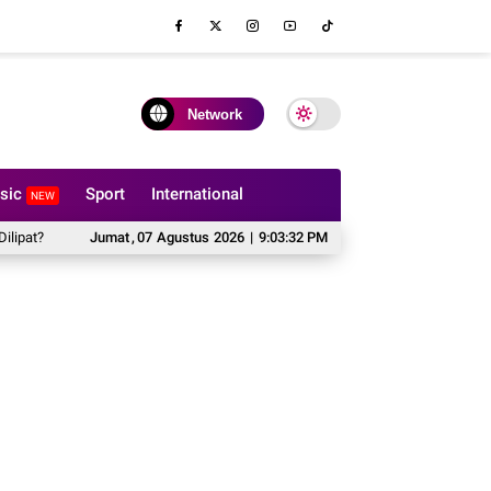
Network
sic
Sport
International
NEW
Hal yang Harus Dipertimbangkan Sebelum Memesan Sofa Custom
Jumat
,
07
Agustus
2026
|
9:03:33 PM
Cipta