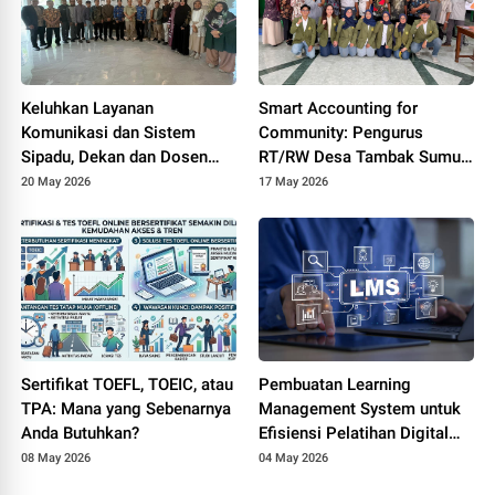
Keluhkan Layanan
Smart Accounting for
Komunikasi dan Sistem
Community: Pengurus
Sipadu, Dekan dan Dosen
RT/RW Desa Tambak Sumur
FTIK PTIQ Datangi Rektorat
Ikuti Pelatihan Transparansi
20 May 2026
17 May 2026
UIN Jakarta
Dana Lingkungan Berbasis
Digital
Sertifikat TOEFL, TOEIC, atau
Pembuatan Learning
TPA: Mana yang Sebenarnya
Management System untuk
Anda Butuhkan?
Efisiensi Pelatihan Digital
Perusahaan
08 May 2026
04 May 2026