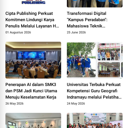
Cipta Publishing Perkuat
Transformasi Digital
Komitmen Lindungi Karya
"Kampus Peradaban":
Penulis Melalui Layanan Hak
Mahasiswa Teknik
Cipta
Informatika UNPAM
01 Augustus 2026
25 June 2026
Hadirkan Prototype PPDB
Online Terintegrasi untuk
MAS Al-Hasaniyah
Penerapan AI dalam SMK3
Universitas Terbuka Perkuat
dan PSM Jadi Kunci Utama
Kompetensi Guru Geografi
Menuju Keselamatan Kerja
Indramayu melalui Pelatihan
Drone Mapping dan Analisis
26 May 2026
24 May 2026
Mangrove