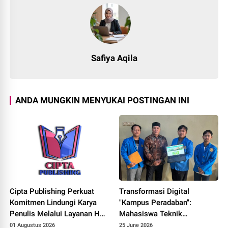
Safiya Aqila
ANDA MUNGKIN MENYUKAI POSTINGAN INI
Cipta Publishing Perkuat
Transformasi Digital
Komitmen Lindungi Karya
"Kampus Peradaban":
Penulis Melalui Layanan Hak
Mahasiswa Teknik
Cipta
Informatika UNPAM
01 Augustus 2026
25 June 2026