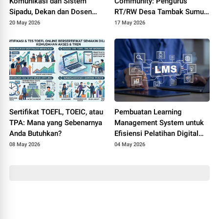
Komunikasi dan Sistem
Community: Pengurus
Sipadu, Dekan dan Dosen
RT/RW Desa Tambak Sumur
FTIK PTIQ Datangi Rektorat
Ikuti Pelatihan Transparansi
20 May 2026
17 May 2026
UIN Jakarta
Dana Lingkungan Berbasis
Digital
Sertifikat TOEFL, TOEIC, atau
Pembuatan Learning
TPA: Mana yang Sebenarnya
Management System untuk
Anda Butuhkan?
Efisiensi Pelatihan Digital
Perusahaan
08 May 2026
04 May 2026