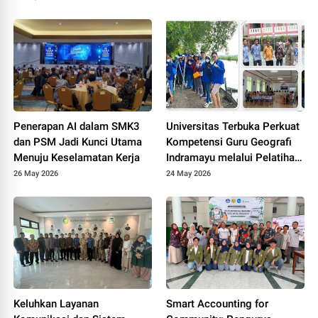
Hadirkan Prototype PPDB
Online Terintegrasi untuk
MAS Al-Hasaniyah
Penerapan AI dalam SMK3
Universitas Terbuka Perkuat
dan PSM Jadi Kunci Utama
Kompetensi Guru Geografi
Menuju Keselamatan Kerja
Indramayu melalui Pelatihan
Drone Mapping dan Analisis
26 May 2026
24 May 2026
Mangrove
Keluhkan Layanan
Smart Accounting for