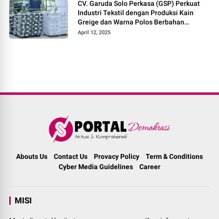
CV. Garuda Solo Perkasa (GSP) Perkuat
Industri Tekstil dengan Produksi Kain
Greige dan Warna Polos Berbahan
Tetoron Rayon
April 12, 2025
Abouts Us
Contact Us
Provacy Policy
Term & Conditions
Cyber Media Guidelines
Career
MISI