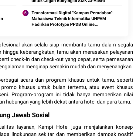
untuk Cegah Bullying di SMK Al-Hasra
Transformasi Digital "Kampus Peradaban":
an
Mahasiswa Teknik Informatika UNPAM
Hadirkan Prototype PPDB Online
Terintegrasi untuk MAS Al-Hasaniyah
profesional akan selalu siap membantu tamu dalam segala
n hingga keberangkatan, tamu akan merasakan pelayanan
erti check-in dan check-out yang cepat, serta pemesanan
t pengalaman menginap semakin mudah dan menyenangkan.
erbagai acara dan program khusus untuk tamu, seperti
 promo khusus untuk bulan tertentu, atau event khusus
eni. Program-program ini tidak hanya memberikan nilai
an hubungan yang lebih dekat antara hotel dan para tamu.
ung Jawab Sosial
alitas layanan, Kampi Hotel juga menjalankan konsep
njaga lingkungan sekitar dan memberikan dampak positif