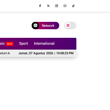
Network
sic
Sport
International
NEW
Memesan Sofa Custom
Jumat
,
07
Agustus
Cipta Publishing Perkuat Komitmen Lindungi Karya P
2026
|
10:08:24 PM