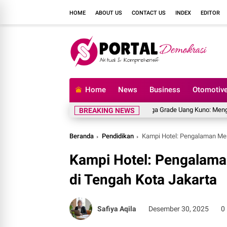
HOME
ABOUT US
CONTACT US
INDEX
EDITOR
Home
News
Business
Otomotiv
Rahasia Menjaga Grade Uang Kuno: Mengapa Uang
BREAKING NEWS
Beranda
Pendidikan
Kampi Hotel: Pengalaman Me
Kampi Hotel: Pengalam
di Tengah Kota Jakarta
Safiya Aqila
Desember 30, 2025
0