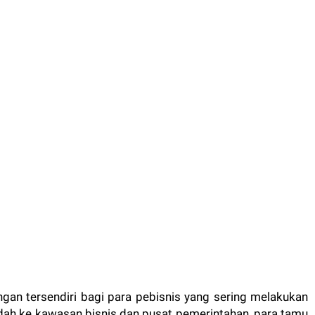
ungan tersendiri bagi para pebisnis yang sering melakukan
dah ke kawasan bisnis dan pusat pemerintahan, para tamu