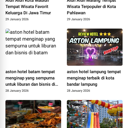
Alun Alun Kota Madiun
Alun Alun Malang Tempat
Tempat Wisata Favorit
Wisata Terpopuler di Kota
Keluarga Di Jawa Timur
Pahlawan
29 January 2026
29 January 2026
aston hotel batam tempat
aston hotel lampung tempat
menginap yang sempurna
menginap terbaik di kota
untuk liburan dan bisnis di
bandar lampung
batam
28 January 2026
28 January 2026