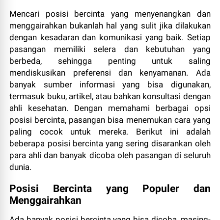
Mencari posisi bercinta yang menyenangkan dan
menggairahkan bukanlah hal yang sulit jika dilakukan
dengan kesadaran dan komunikasi yang baik. Setiap
pasangan memiliki selera dan kebutuhan yang
berbeda, sehingga penting untuk saling
mendiskusikan preferensi dan kenyamanan. Ada
banyak sumber informasi yang bisa digunakan,
termasuk buku, artikel, atau bahkan konsultasi dengan
ahli kesehatan. Dengan memahami berbagai opsi
posisi bercinta, pasangan bisa menemukan cara yang
paling cocok untuk mereka. Berikut ini adalah
beberapa posisi bercinta yang sering disarankan oleh
para ahli dan banyak dicoba oleh pasangan di seluruh
dunia.
Posisi Bercinta yang Populer dan
Menggairahkan
Ada banyak posisi bercinta yang bisa dicoba, masing-