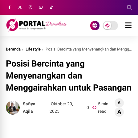
Beranda
Lifestyle
Posisi Bercinta yang Menyenangkan dan Menggairahkan untuk Pasangan
Posisi Bercinta yang
Menyenangkan dan
Menggairahkan untuk Pasangan
A
Safiya
Oktober 20,
5 min
0
Aqila
2025
read
A