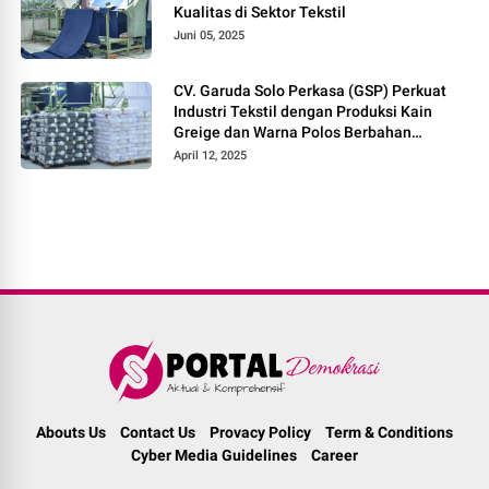
Kualitas di Sektor Tekstil
Juni 05, 2025
CV. Garuda Solo Perkasa (GSP) Perkuat
Industri Tekstil dengan Produksi Kain
Greige dan Warna Polos Berbahan
Tetoron Rayon
April 12, 2025
Abouts Us
Contact Us
Provacy Policy
Term & Conditions
Cyber Media Guidelines
Career