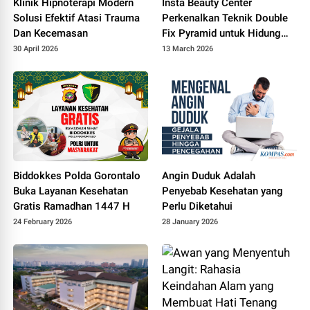
Klinik Hipnoterapi Modern
Insta Beauty Center
Solusi Efektif Atasi Trauma
Perkenalkan Teknik Double
Dan Kecemasan
Fix Pyramid untuk Hidung
Mancung
30 April 2026
13 March 2026
Biddokkes Polda Gorontalo
Angin Duduk Adalah
Buka Layanan Kesehatan
Penyebab Kesehatan yang
Gratis Ramadhan 1447 H
Perlu Diketahui
24 February 2026
28 January 2026