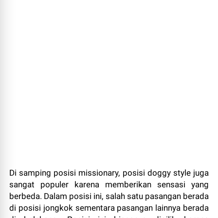
Di samping posisi missionary, posisi doggy style juga
sangat populer karena memberikan sensasi yang
berbeda. Dalam posisi ini, salah satu pasangan berada
di posisi jongkok sementara pasangan lainnya berada