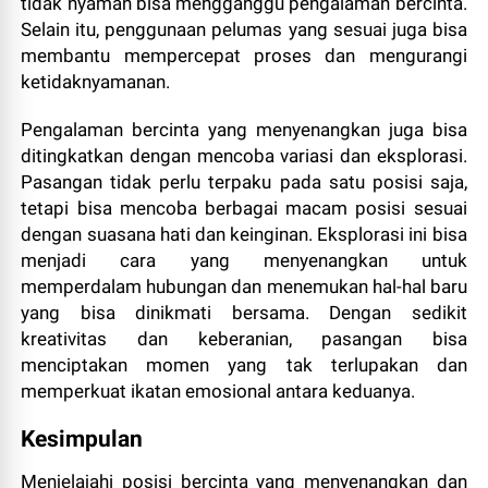
tidak nyaman bisa mengganggu pengalaman bercinta.
Selain itu, penggunaan pelumas yang sesuai juga bisa
membantu mempercepat proses dan mengurangi
ketidaknyamanan.
Pengalaman bercinta yang menyenangkan juga bisa
ditingkatkan dengan mencoba variasi dan eksplorasi.
Pasangan tidak perlu terpaku pada satu posisi saja,
tetapi bisa mencoba berbagai macam posisi sesuai
dengan suasana hati dan keinginan. Eksplorasi ini bisa
menjadi cara yang menyenangkan untuk
memperdalam hubungan dan menemukan hal-hal baru
yang bisa dinikmati bersama. Dengan sedikit
kreativitas dan keberanian, pasangan bisa
menciptakan momen yang tak terlupakan dan
memperkuat ikatan emosional antara keduanya.
Kesimpulan
Menjelajahi posisi bercinta yang menyenangkan dan