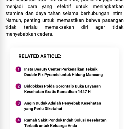
menjadi cara yang efektif untuk meningkatkan
stamina dan daya tahan selama berhubungan intim.
Namun, penting untuk memastikan bahwa pasangan
tidak terlalu memaksakan diri agar tidak
menyebabkan cedera.
RELATED ARTICLE
Insta Beauty Center Perkenalkan Teknik
Double Fix Pyramid untuk Hidung Mancung
Biddokkes Polda Gorontalo Buka Layanan
Kesehatan Gratis Ramadhan 1447 H
Angin Duduk Adalah Penyebab Kesehatan
yang Perlu Diketahui
Rumah Sakit Pondok Indah Solusi Kesehatan
Terbaik untuk Keluarga Anda