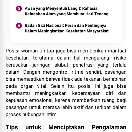
Awan yang Menyentuh Langit: Rahasia
Keindahan Alam yang Membuat Hati Tenang
Badan Gizi Nasional: Peran dan Pentingnya
Dalam Meningkatkan Kesehatan Masyarakat
Posisi woman on top juga bisa memberikan manfaat
kesehatan, terutama dalam hal mengurangi risiko
kerusakan jaringan akibat penetrasi yang terlalu
dalam. Dengan mengontrol ritme sendiri, pasangan
bisa memastikan bahwa tidak ada tekanan berlebihan
pada organ vital. Selain itu, posisi ini juga bisa
membantu meningkatkan kepercayaan diri dan
kepuasan emosional, karena memberikan ruang bagi
pasangan untuk merasa lebih aktif dan terlibat dalam
proses hubungan intim.
Tips untuk Menciptakan Pengalaman