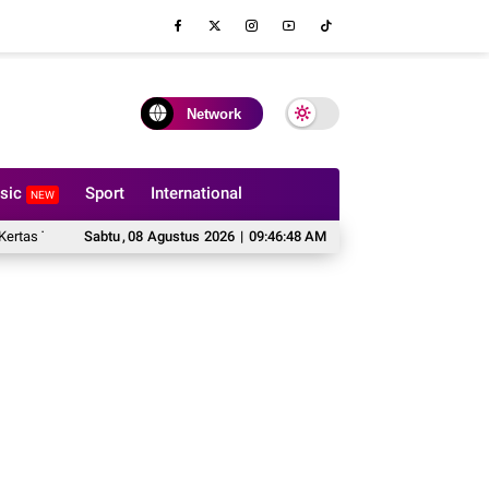
Network
sic
Sport
International
NEW
 Boleh Dilipat?
Sabtu
,
08
Hal yang Harus Dipertimbangkan Sebelum Memesan Sof
Agustus
2026
|
09:46:49 AM