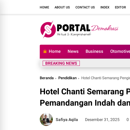
HOME
ABOUT US
CONTACT US
INDEX
EDITOR
Home
News
Business
Otomotiv
BREAKING NEWS
Beranda
Pendidikan
Hotel Chanti Semarang Peng
Hotel Chanti Semarang
Pemandangan Indah dan 
Safiya Aqila
Desember 31, 2025
0