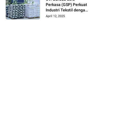
Perkasa (GSP) Perkuat
Industri Tekstil dengan
Produksi Kain Greige
April 12, 2025
dan Warna Polos
Berbahan Tetoron
Rayon