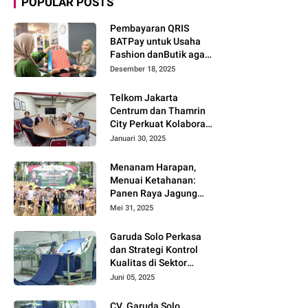
POPULAR POSTS
Pembayaran QRIS
BATPay untuk Usaha
Fashion danButik agar
Transaksi Lebih Cepat
Desember 18, 2025
dan Modern
Telkom Jakarta
Centrum dan Thamrin
City Perkuat Kolaborasi
Kawasan Bisnis dan
Januari 30, 2025
Industri
Menanam Harapan,
Menuai Ketahanan:
Panen Raya Jagung
Warnai Sinergi Polres
Mei 31, 2025
dan Warga Parigi
Moutong
Garuda Solo Perkasa
dan Strategi Kontrol
Kualitas di Sektor
Tekstil
Juni 05, 2025
CV. Garuda Solo