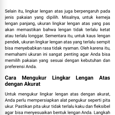
Selain itu, lingkar lengan atas juga berpengaruh pada
jenis pakaian yang dipilih. Misalnya, untuk kemeja
lengan panjang, ukuran lingkar lengan atas yang pas
akan memastikan bahwa lengan tidak terlalu ketat
atau terlalu longgar. Sementara itu, untuk kaus lengan
pendek, ukuran lingkar lengan atas yang terlalu sempit
bisa menyebabkan rasa tidak nyaman. Oleh karena itu,
memahami ukuran ini sangat penting agar Anda bisa
memilih pakaian yang sesuai dengan kebutuhan dan
preferensi Anda.
Cara Mengukur Lingkar Lengan Atas
dengan Akurat
Untuk mengukur lingkar lengan atas dengan akurat,
Anda perlu mempersiapkan alat pengukur seperti pita
ukur. Pastikan pita ukur tidak terlalu kaku dan fleksibel
agar bisa menyesuaikan bentuk lengan Anda. Langkah