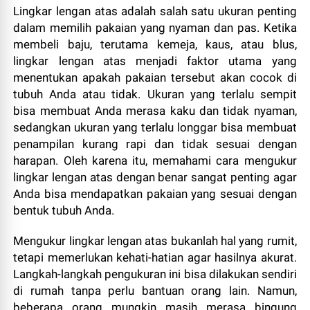
Lingkar lengan atas adalah salah satu ukuran penting
dalam memilih pakaian yang nyaman dan pas. Ketika
membeli baju, terutama kemeja, kaus, atau blus,
lingkar lengan atas menjadi faktor utama yang
menentukan apakah pakaian tersebut akan cocok di
tubuh Anda atau tidak. Ukuran yang terlalu sempit
bisa membuat Anda merasa kaku dan tidak nyaman,
sedangkan ukuran yang terlalu longgar bisa membuat
penampilan kurang rapi dan tidak sesuai dengan
harapan. Oleh karena itu, memahami cara mengukur
lingkar lengan atas dengan benar sangat penting agar
Anda bisa mendapatkan pakaian yang sesuai dengan
bentuk tubuh Anda.
Mengukur lingkar lengan atas bukanlah hal yang rumit,
tetapi memerlukan kehati-hatian agar hasilnya akurat.
Langkah-langkah pengukuran ini bisa dilakukan sendiri
di rumah tanpa perlu bantuan orang lain. Namun,
beberapa orang mungkin masih merasa bingung