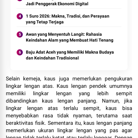
Jadi Penggerak Ekonomi Digital
1 Suro 2026: Makna, Tradisi, dan Perayaan
yang Tetap Terjaga
Awan yang Menyentuh Langit: Rahasia
Keindahan Alam yang Membuat Hati Tenang
Baju Adat Aceh yang Memiliki Makna Budaya
dan Keindahan Tradisional
Selain kemeja, kaus juga memerlukan pengukuran
lingkar lengan atas. Kaus lengan pendek umumnya
memiliki lingkar lengan yang lebih sempit
dibandingkan kaus lengan panjang. Namun, jika
lingkar lengan atas terlalu sempit, kaus bisa
menyebabkan rasa tidak nyaman, terutama saat
beraktivitas fisik. Sementara itu, kaus lengan panjang
memerlukan ukuran lingkar lengan yang pas agar
lengan tidak terlalu ketat atau terlalu longgar. Dengan