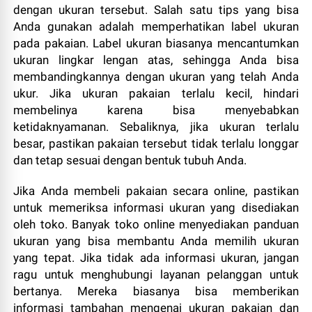
dengan ukuran tersebut. Salah satu tips yang bisa
Anda gunakan adalah memperhatikan label ukuran
pada pakaian. Label ukuran biasanya mencantumkan
ukuran lingkar lengan atas, sehingga Anda bisa
membandingkannya dengan ukuran yang telah Anda
ukur. Jika ukuran pakaian terlalu kecil, hindari
membelinya karena bisa menyebabkan
ketidaknyamanan. Sebaliknya, jika ukuran terlalu
besar, pastikan pakaian tersebut tidak terlalu longgar
dan tetap sesuai dengan bentuk tubuh Anda.
Jika Anda membeli pakaian secara online, pastikan
untuk memeriksa informasi ukuran yang disediakan
oleh toko. Banyak toko online menyediakan panduan
ukuran yang bisa membantu Anda memilih ukuran
yang tepat. Jika tidak ada informasi ukuran, jangan
ragu untuk menghubungi layanan pelanggan untuk
bertanya. Mereka biasanya bisa memberikan
informasi tambahan mengenai ukuran pakaian dan