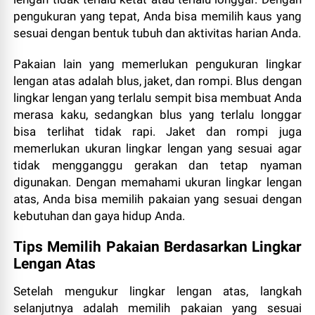
pengukuran yang tepat, Anda bisa memilih kaus yang
sesuai dengan bentuk tubuh dan aktivitas harian Anda.
Pakaian lain yang memerlukan pengukuran lingkar
lengan atas adalah blus, jaket, dan rompi. Blus dengan
lingkar lengan yang terlalu sempit bisa membuat Anda
merasa kaku, sedangkan blus yang terlalu longgar
bisa terlihat tidak rapi. Jaket dan rompi juga
memerlukan ukuran lingkar lengan yang sesuai agar
tidak mengganggu gerakan dan tetap nyaman
digunakan. Dengan memahami ukuran lingkar lengan
atas, Anda bisa memilih pakaian yang sesuai dengan
kebutuhan dan gaya hidup Anda.
Tips Memilih Pakaian Berdasarkan Lingkar
Lengan Atas
Setelah mengukur lingkar lengan atas, langkah
selanjutnya adalah memilih pakaian yang sesuai