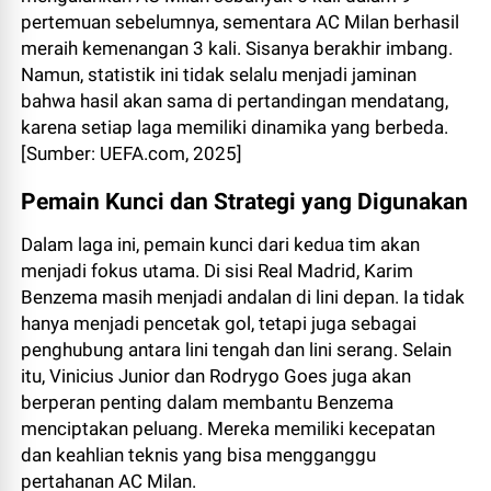
pertemuan sebelumnya, sementara AC Milan berhasil
meraih kemenangan 3 kali. Sisanya berakhir imbang.
Namun, statistik ini tidak selalu menjadi jaminan
bahwa hasil akan sama di pertandingan mendatang,
karena setiap laga memiliki dinamika yang berbeda.
[Sumber: UEFA.com, 2025]
Pemain Kunci dan Strategi yang Digunakan
Dalam laga ini, pemain kunci dari kedua tim akan
menjadi fokus utama. Di sisi Real Madrid, Karim
Benzema masih menjadi andalan di lini depan. Ia tidak
hanya menjadi pencetak gol, tetapi juga sebagai
penghubung antara lini tengah dan lini serang. Selain
itu, Vinicius Junior dan Rodrygo Goes juga akan
berperan penting dalam membantu Benzema
menciptakan peluang. Mereka memiliki kecepatan
dan keahlian teknis yang bisa mengganggu
pertahanan AC Milan.