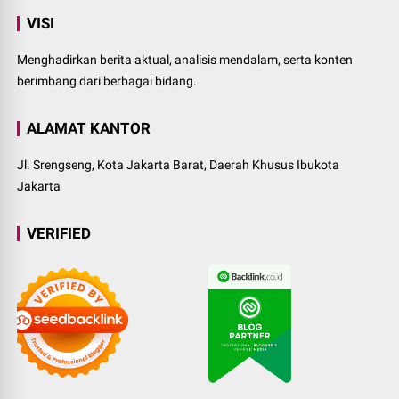
VISI
Menghadirkan berita aktual, analisis mendalam, serta konten
berimbang dari berbagai bidang.
ALAMAT KANTOR
Jl. Srengseng, Kota Jakarta Barat, Daerah Khusus Ibukota
Jakarta
VERIFIED