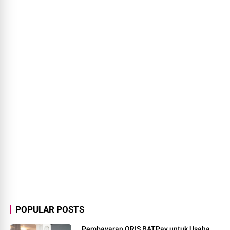
POPULAR POSTS
Pembayaran QRIS BATPay untuk Usaha