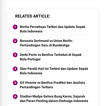
RELATED ARTICLE
Berita Persebaya Terkini dan Update Sepak
Bola Indonesia
Borussia Dortmund vs Union Berlin:
Pertandingan Seru di Bundesliga
Derbi Porto vs Benfica Terhebat di Sepak
Bola Portugal
Skor Persib Hari Ini Terkini dan Update Sepak
Bola Indonesia
Gil Vicente vs Benfica Prediksi dan Analisis
Pertandingan Terbaru
Stadion Madya Gelora Bung Karno, Sejarah
dan Peran Penting dalam Olahraga Indonesia