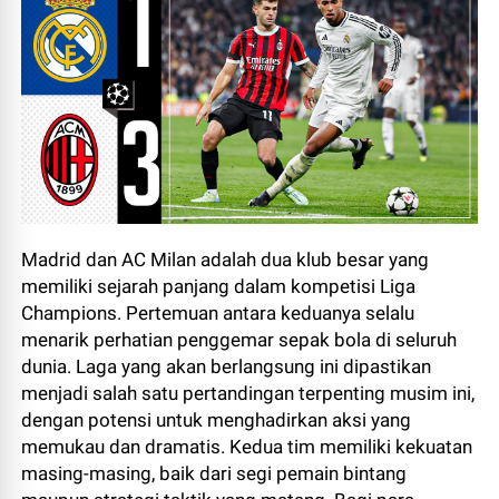
Madrid dan AC Milan adalah dua klub besar yang
memiliki sejarah panjang dalam kompetisi Liga
Champions. Pertemuan antara keduanya selalu
menarik perhatian penggemar sepak bola di seluruh
dunia. Laga yang akan berlangsung ini dipastikan
menjadi salah satu pertandingan terpenting musim ini,
dengan potensi untuk menghadirkan aksi yang
memukau dan dramatis. Kedua tim memiliki kekuatan
masing-masing, baik dari segi pemain bintang