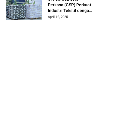
Perkasa (GSP) Perkuat
Industri Tekstil dengan
Produksi Kain Greige
April 12, 2025
dan Warna Polos
Berbahan Tetoron
Rayon