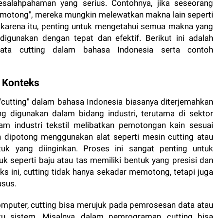
salahpahaman yang serius. Contohnya, jika seseorang
emotong", mereka mungkin melewatkan makna lain seperti
 karena itu, penting untuk mengetahui semua makna yang
digunakan dengan tepat dan efektif. Berikut ini adalah
kata cutting dalam bahasa Indonesia serta contoh
i Konteks
cutting" dalam bahasa Indonesia biasanya diterjemahkan
ng digunakan dalam bidang industri, terutama di sektor
lam industri tekstil melibatkan pemotongan kain sesuai
n dipotong menggunakan alat seperti mesin cutting atau
uk yang diinginkan. Proses ini sangat penting untuk
k seperti baju atau tas memiliki bentuk yang presisi dan
s ini, cutting tidak hanya sekadar memotong, tetapi juga
usus.
komputer, cutting bisa merujuk pada pemrosesan data atau
tu sistem. Misalnya, dalam pemrograman, cutting bisa