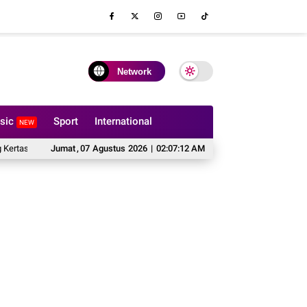
Network
sic
Sport
International
NEW
k Boleh Dilipat?
Jumat
,
07
Hal yang Harus Dipertimbangkan Sebelum Memesan Sof
Agustus
2026
|
02:07:13 AM