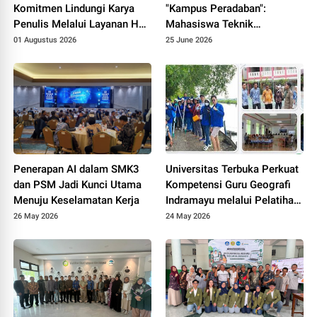
Komitmen Lindungi Karya
"Kampus Peradaban":
Penulis Melalui Layanan Hak
Mahasiswa Teknik
Cipta
Informatika UNPAM
01 Augustus 2026
25 June 2026
Hadirkan Prototype PPDB
Online Terintegrasi untuk
MAS Al-Hasaniyah
Penerapan AI dalam SMK3
Universitas Terbuka Perkuat
dan PSM Jadi Kunci Utama
Kompetensi Guru Geografi
Menuju Keselamatan Kerja
Indramayu melalui Pelatihan
Drone Mapping dan Analisis
26 May 2026
24 May 2026
Mangrove