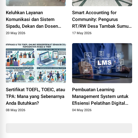
Keluhkan Layanan
Smart Accounting for
Komunikasi dan Sistem
Community: Pengurus
Sipadu, Dekan dan Dosen
RT/RW Desa Tambak Sumur
FTIK PTIQ Datangi Rektorat
Ikuti Pelatihan Transparansi
20 May 2026
17 May 2026
UIN Jakarta
Dana Lingkungan Berbasis
Digital
Sertifikat TOEFL, TOEIC, atau
Pembuatan Learning
TPA: Mana yang Sebenarnya
Management System untuk
Anda Butuhkan?
Efisiensi Pelatihan Digital
Perusahaan
08 May 2026
04 May 2026