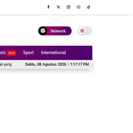
Network
sic
Sport
International
NEW
 Harus Dipertimbangkan Sebelum Memesan Sofa Custom
Sabtu
,
08
Agustus
2026
|
1:17:17 PM
Cipta Publishing