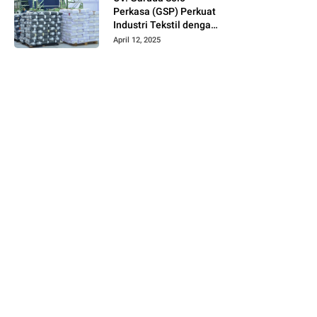
Perkasa (GSP) Perkuat
Industri Tekstil dengan
Produksi Kain Greige
April 12, 2025
dan Warna Polos
Berbahan Tetoron
Rayon