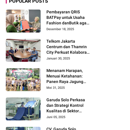
POPULAR POSTS
Pembayaran QRIS
BATPay untuk Usaha
Fashion danButik agar
Transaksi Lebih Cepat
Desember 18, 2025
dan Modern
Telkom Jakarta
Centrum dan Thamrin
City Perkuat Kolaborasi
Kawasan Bisnis dan
Januari 30, 2025
Industri
Menanam Harapan,
Menuai Ketahanan:
Panen Raya Jagung
Warnai Sinergi Polres
Mei 31, 2025
dan Warga Parigi
Moutong
Garuda Solo Perkasa
dan Strategi Kontrol
Kualitas di Sektor
Tekstil
Juni 05, 2025
CV. Garuda Solo