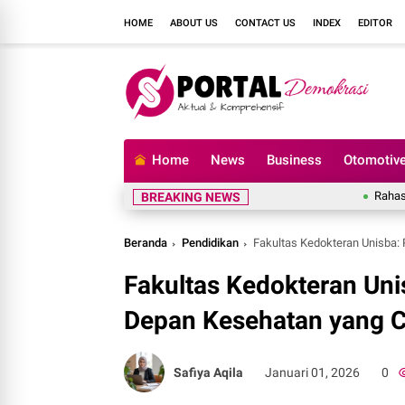
HOME
ABOUT US
CONTACT US
INDEX
EDITOR
Home
News
Business
Otomotiv
Rahasia Menj
BREAKING NEWS
Beranda
Pendidikan
Fakultas Kedokteran Unisba:
Fakultas Kedokteran Uni
Depan Kesehatan yang 
Safiya Aqila
Januari 01, 2026
0