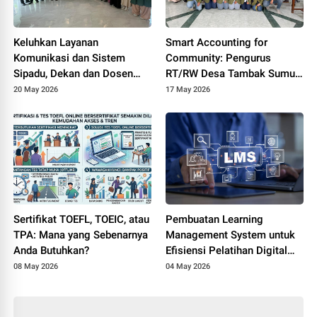
Keluhkan Layanan
Smart Accounting for
Komunikasi dan Sistem
Community: Pengurus
Sipadu, Dekan dan Dosen
RT/RW Desa Tambak Sumur
FTIK PTIQ Datangi Rektorat
Ikuti Pelatihan Transparansi
20 May 2026
17 May 2026
UIN Jakarta
Dana Lingkungan Berbasis
Digital
Sertifikat TOEFL, TOEIC, atau
Pembuatan Learning
TPA: Mana yang Sebenarnya
Management System untuk
Anda Butuhkan?
Efisiensi Pelatihan Digital
Perusahaan
08 May 2026
04 May 2026