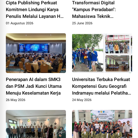
Cipta Publishing Perkuat
Transformasi Digital
Komitmen Lindungi Karya
"Kampus Peradaban":
Penulis Melalui Layanan Hak
Mahasiswa Teknik
Cipta
Informatika UNPAM
01 Augustus 2026
25 June 2026
Hadirkan Prototype PPDB
Online Terintegrasi untuk
MAS Al-Hasaniyah
Penerapan AI dalam SMK3
Universitas Terbuka Perkuat
dan PSM Jadi Kunci Utama
Kompetensi Guru Geografi
Menuju Keselamatan Kerja
Indramayu melalui Pelatihan
Drone Mapping dan Analisis
26 May 2026
24 May 2026
Mangrove