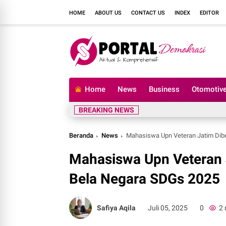
HOME
ABOUT US
CONTACT US
INDEX
EDITOR
Home
News
Business
Otomotiv
BREAKING NEWS
Beranda
News
Mahasiswa Upn Veteran Jatim Dib
Mahasiswa Upn Veteran 
Bela Negara SDGs 2025
Safiya Aqila
Juli 05, 2025
0
2 