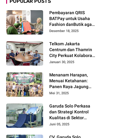
POPULAR POSTS
Pembayaran QRIS
BATPay untuk Usaha
Fashion danButik agar
Transaksi Lebih Cepat
Desember 18, 2025
dan Modern
Telkom Jakarta
Centrum dan Thamrin
City Perkuat Kolaborasi
Kawasan Bisnis dan
Januari 30, 2025
Industri
Menanam Harapan,
Menuai Ketahanan:
Panen Raya Jagung
Warnai Sinergi Polres
Mei 31, 2025
dan Warga Parigi
Moutong
Garuda Solo Perkasa
dan Strategi Kontrol
Kualitas di Sektor
Tekstil
Juni 05, 2025
CV. Garuda Solo