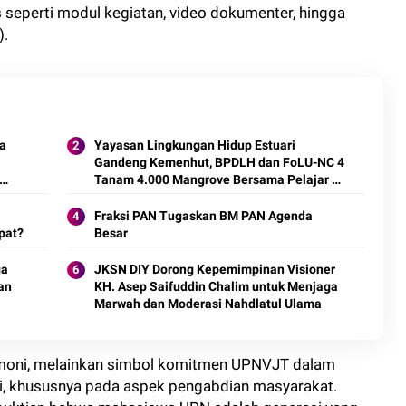
s seperti modul kegiatan, video dokumenter, hingga
).
a
Yayasan Lingkungan Hidup Estuari
Gandeng Kemenhut, BPDLH dan FoLU-NC 4
Tanam 4.000 Mangrove Bersama Pelajar di
Indramayu
Fraksi PAN Tugaskan BM PAN Agenda
pat?
Besar
ga
JKSN DIY Dorong Kepemimpinan Visioner
an
KH. Asep Saifuddin Chalim untuk Menjaga
Marwah dan Moderasi Nahdlatul Ulama
emoni, melainkan simbol komitmen UPNVJT dalam
i, khususnya pada aspek pengabdian masyarakat.