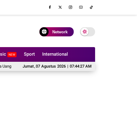
Network
sic
Sport
International
NEW
tas Tidak Boleh Dilipat?
Jumat
,
07
Agustus
Hal yang Harus Dipertimbangkan Sebelum Mem
2026
|
07:44:28 AM