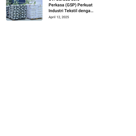
Perkasa (GSP) Perkuat
Industri Tekstil dengan
Produksi Kain Greige
April 12, 2025
dan Warna Polos
Berbahan Tetoron
Rayon