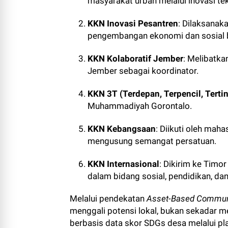
masyarakat urban melalui inovasi te
KKN Inovasi Pesantren
: Dilaksanak
pengembangan ekonomi dan sosial 
KKN Kolaboratif Jember
: Melibatka
Jember sebagai koordinator.
KKN 3T (Terdepan, Terpencil, Terti
Muhammadiyah Gorontalo.
KKN Kebangsaan
: Diikuti oleh mah
mengusung semangat persatuan.
KKN Internasional
: Dikirim ke Timo
dalam bidang sosial, pendidikan, da
Melalui pendekatan
Asset-Based Commun
menggali potensi lokal, bukan sekadar
berbasis data skor SDGs desa melalui p