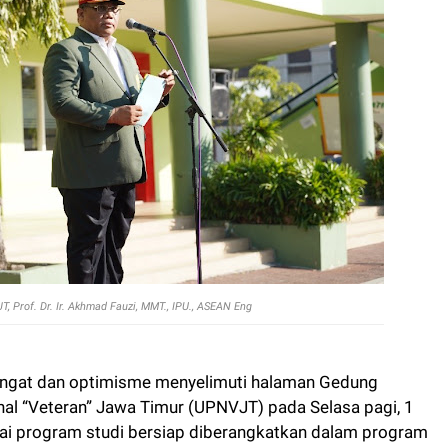
, Prof. Dr. Ir. Akhmad Fauzi, MMT., IPU., ASEAN Eng
ngat dan optimisme menyelimuti halaman Gedung
al “Veteran” Jawa Timur (UPNVJT) pada Selasa pagi, 1
gai program studi bersiap diberangkatkan dalam program