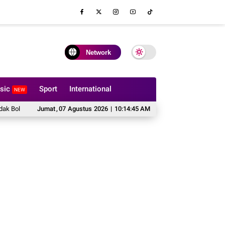
Network
sic
Sport
International
NEW
ilipat?
Hal yang Harus Dipertimbangkan Sebelum Memesan Sofa Custom
Jumat
,
07
Agustus
2026
|
10:14:46 AM