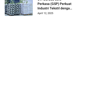
Perkasa (GSP) Perkuat
Industri Tekstil dengan
Produksi Kain Greige
April 12, 2025
dan Warna Polos
Berbahan Tetoron
Rayon