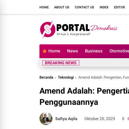
HOME
ABOUT US
CONTACT US
INDEX
EDITOR
Home
News
Business
Otomotiv
BREAKING NEWS
Beranda
Teknologi
Amend Adalah: Pengertian, Fu
Amend Adalah: Pengertia
Penggunaannya
Safiya Aqila
Oktober 20, 2025
0