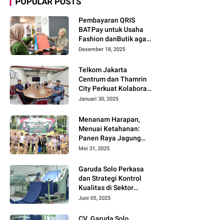
POPULAR POSTS
Pembayaran QRIS
BATPay untuk Usaha
Fashion danButik agar
Transaksi Lebih Cepat
Desember 18, 2025
dan Modern
Telkom Jakarta
Centrum dan Thamrin
City Perkuat Kolaborasi
Kawasan Bisnis dan
Januari 30, 2025
Industri
Menanam Harapan,
Menuai Ketahanan:
Panen Raya Jagung
Warnai Sinergi Polres
Mei 31, 2025
dan Warga Parigi
Moutong
Garuda Solo Perkasa
dan Strategi Kontrol
Kualitas di Sektor
Tekstil
Juni 05, 2025
CV. Garuda Solo