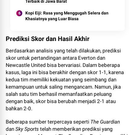
Terbaik di Jawa Barat
Kopi Eiji: Rasa yang Menggugah Selera dan
Khasiatnya yang Luar Biasa
Prediksi Skor dan Hasil Akhir
Berdasarkan analisis yang telah dilakukan, prediksi
skor untuk pertandingan antara Everton dan
Newcastle United bisa bervariasi. Dalam beberapa
kasus, laga ini bisa berakhir dengan skor 1-1, karena
kedua tim memiliki kekuatan yang seimbang dan
kemampuan untuk saling mengancam. Namun, jika
salah satu tim berhasil memanfaatkan peluang
dengan baik, skor bisa berubah menjadi 2-1 atau
bahkan 2-0.
Beberapa sumber terpercaya seperti
The Guardian
dan
Sky Sports
telah memberikan prediksi yang