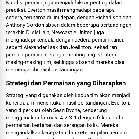
Kondisi pemain juga menjadi faktor penting dalam
prediksi. Everton masih menghadapi beberapa
cedera, terutama di lini depan, dengan Richarlison dan
Anthony Gordon absen dalam beberapa pertandingan
terakhir. Di sisi lain, Newcastle United juga
menghadapi kendala dengan cedera pemain kunci,
seperti Alexander Isak dan Joelinton. Kehadiran
pemain-pemain ini sangat penting bagi strategi
masing-masing tim, sehingga absensi mereka bisa
memengaruhi hasil pertandingan.
Strategi dan Permainan yang Diharapkan
Strategi yang digunakan oleh kedua tim akan menjadi
kunci dalam menentukan hasil pertandingan. Everton,
yang diperkuat oleh Sean Dyche, cenderung
menggunakan formasi 4-2-3-1 dengan fokus pada
permainan bertahan dan serangan balik. Mereka
mengandalkan kecepatan dan keterampilan pemain