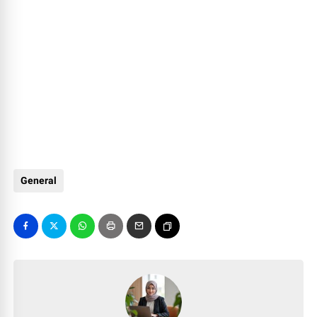
General