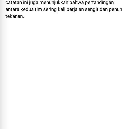
catatan ini juga menunjukkan bahwa pertandingan
antara kedua tim sering kali berjalan sengit dan penuh
tekanan.