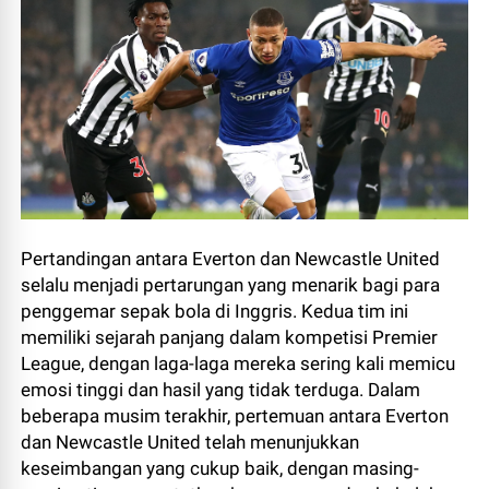
Pertandingan antara Everton dan Newcastle United
selalu menjadi pertarungan yang menarik bagi para
penggemar sepak bola di Inggris. Kedua tim ini
memiliki sejarah panjang dalam kompetisi Premier
League, dengan laga-laga mereka sering kali memicu
emosi tinggi dan hasil yang tidak terduga. Dalam
beberapa musim terakhir, pertemuan antara Everton
dan Newcastle United telah menunjukkan
keseimbangan yang cukup baik, dengan masing-