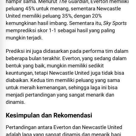
hampir sama. Menurut
The Guardian
, Everton memiliki
peluang 45% untuk menang, sementara Newcastle
United memiliki peluang 35%, dengan 20%
kemungkinan hasil imbang. Sementara itu,
Sky Sports
memprediksi skor 1-1 sebagai hasil yang paling
mungkin terjadi.
Prediksi ini juga didasarkan pada performa tim dalam
beberapa bulan terakhir. Everton, yang sedang dalam
bentuk yang baik, mungkin memiliki sedikit
keuntungan, tetapi Newcastle United juga tidak bisa
diabaikan. Kedua tim memiliki peluang yang sama
untuk meraih kemenangan, sehingga laga ini bisa
menjadi pertandingan yang sangat menarik dan
dinamis.
Kesimpulan dan Rekomendasi
Pertandingan antara Everton dan Newcastle United
adalah laga yang sangat dinamis dan menarik bagi