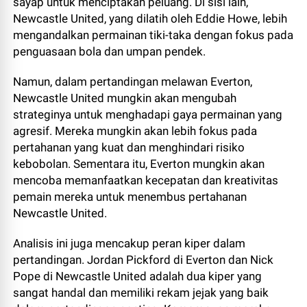
sayap untuk menciptakan peluang. Di sisi lain,
Newcastle United, yang dilatih oleh Eddie Howe, lebih
mengandalkan permainan tiki-taka dengan fokus pada
penguasaan bola dan umpan pendek.
Namun, dalam pertandingan melawan Everton,
Newcastle United mungkin akan mengubah
strateginya untuk menghadapi gaya permainan yang
agresif. Mereka mungkin akan lebih fokus pada
pertahanan yang kuat dan menghindari risiko
kebobolan. Sementara itu, Everton mungkin akan
mencoba memanfaatkan kecepatan dan kreativitas
pemain mereka untuk menembus pertahanan
Newcastle United.
Analisis ini juga mencakup peran kiper dalam
pertandingan. Jordan Pickford di Everton dan Nick
Pope di Newcastle United adalah dua kiper yang
sangat handal dan memiliki rekam jejak yang baik