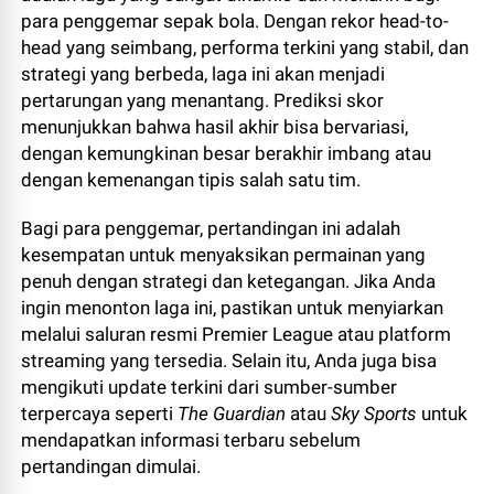
para penggemar sepak bola. Dengan rekor head-to-
head yang seimbang, performa terkini yang stabil, dan
strategi yang berbeda, laga ini akan menjadi
pertarungan yang menantang. Prediksi skor
menunjukkan bahwa hasil akhir bisa bervariasi,
dengan kemungkinan besar berakhir imbang atau
dengan kemenangan tipis salah satu tim.
Bagi para penggemar, pertandingan ini adalah
kesempatan untuk menyaksikan permainan yang
penuh dengan strategi dan ketegangan. Jika Anda
ingin menonton laga ini, pastikan untuk menyiarkan
melalui saluran resmi Premier League atau platform
streaming yang tersedia. Selain itu, Anda juga bisa
mengikuti update terkini dari sumber-sumber
terpercaya seperti
The Guardian
atau
Sky Sports
untuk
mendapatkan informasi terbaru sebelum
pertandingan dimulai.