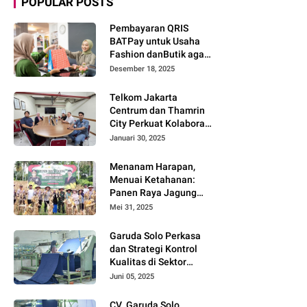
POPULAR POSTS
Pembayaran QRIS
BATPay untuk Usaha
Fashion danButik agar
Transaksi Lebih Cepat
Desember 18, 2025
dan Modern
Telkom Jakarta
Centrum dan Thamrin
City Perkuat Kolaborasi
Kawasan Bisnis dan
Januari 30, 2025
Industri
Menanam Harapan,
Menuai Ketahanan:
Panen Raya Jagung
Warnai Sinergi Polres
Mei 31, 2025
dan Warga Parigi
Moutong
Garuda Solo Perkasa
dan Strategi Kontrol
Kualitas di Sektor
Tekstil
Juni 05, 2025
CV. Garuda Solo