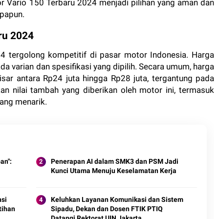
or Vario 150 Terbaru 2024 menjadi pilihan yang aman dan
apapun.
ru 2024
 tergolong kompetitif di pasar motor Indonesia. Harga
da varian dan spesifikasi yang dipilih. Secara umum, harga
sar antara Rp24 juta hingga Rp28 juta, tergantung pada
kan nilai tambah yang diberikan oleh motor ini, termasuk
yang menarik.
an":
Penerapan AI dalam SMK3 dan PSM Jadi
Kunci Utama Menuju Keselamatan Kerja
nsi
Keluhkan Layanan Komunikasi dan Sistem
tihan
Sipadu, Dekan dan Dosen FTIK PTIQ
Datangi Rektorat UIN Jakarta