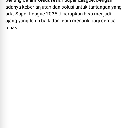
penting dalam kesuksesan Super League. Dengan
adanya keberlanjutan dan solusi untuk tantangan yang
ada, Super League 2025 diharapkan bisa menjadi
ajang yang lebih baik dan lebih menarik bagi semua
pihak.