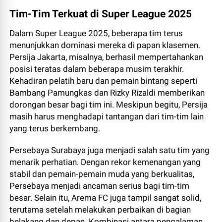
Tim-Tim Terkuat di Super League 2025
Dalam Super League 2025, beberapa tim terus
menunjukkan dominasi mereka di papan klasemen.
Persija Jakarta, misalnya, berhasil mempertahankan
posisi teratas dalam beberapa musim terakhir.
Kehadiran pelatih baru dan pemain bintang seperti
Bambang Pamungkas dan Rizky Rizaldi memberikan
dorongan besar bagi tim ini. Meskipun begitu, Persija
masih harus menghadapi tantangan dari tim-tim lain
yang terus berkembang.
Persebaya Surabaya juga menjadi salah satu tim yang
menarik perhatian. Dengan rekor kemenangan yang
stabil dan pemain-pemain muda yang berkualitas,
Persebaya menjadi ancaman serius bagi tim-tim
besar. Selain itu, Arema FC juga tampil sangat solid,
terutama setelah melakukan perbaikan di bagian
belakang dan depan. Kombinasi antara pengalaman