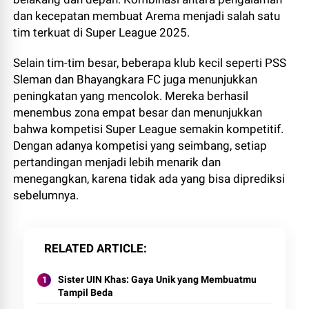
dan kecepatan membuat Arema menjadi salah satu
tim terkuat di Super League 2025.
Selain tim-tim besar, beberapa klub kecil seperti PSS
Sleman dan Bhayangkara FC juga menunjukkan
peningkatan yang mencolok. Mereka berhasil
menembus zona empat besar dan menunjukkan
bahwa kompetisi Super League semakin kompetitif.
Dengan adanya kompetisi yang seimbang, setiap
pertandingan menjadi lebih menarik dan
menegangkan, karena tidak ada yang bisa diprediksi
sebelumnya.
RELATED ARTICLE
Sister UIN Khas: Gaya Unik yang Membuatmu
Tampil Beda