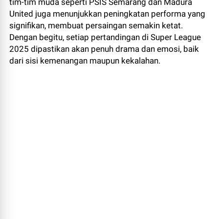
tim-tim muda seperti PSIS Semarang dan Madura
United juga menunjukkan peningkatan performa yang
signifikan, membuat persaingan semakin ketat.
Dengan begitu, setiap pertandingan di Super League
2025 dipastikan akan penuh drama dan emosi, baik
dari sisi kemenangan maupun kekalahan.