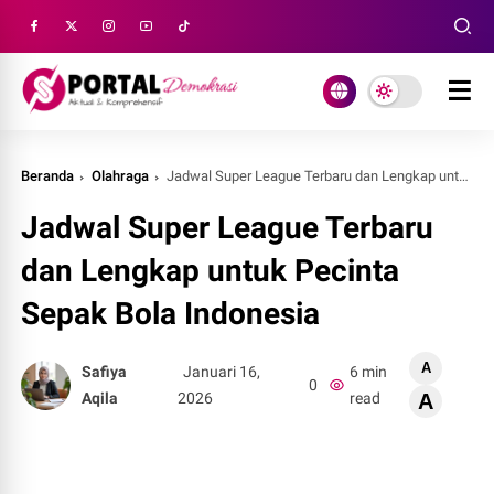
Beranda
Olahraga
Jadwal Super League Terbaru dan Lengkap untuk Pecinta Sepak Bola Indonesia
Jadwal Super League Terbaru
dan Lengkap untuk Pecinta
Sepak Bola Indonesia
A
Safiya
Januari 16,
6 min
0
Aqila
2026
read
A