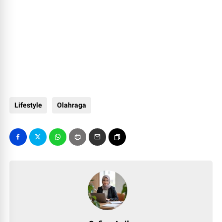
Lifestyle
Olahraga