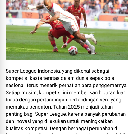
Super League Indonesia, yang dikenal sebagai
kompetisi kasta teratas dalam dunia sepak bola
nasional, terus menarik perhatian para penggemarnya.
Setiap musim, kompetisi ini memberikan hiburan luar
biasa dengan pertandingan-pertandingan seru yang
memukau penonton. Tahun 2025 menjadi tahun
penting bagi Super League, karena banyak perubahan
dan inovasi yang dilakukan untuk meningkatkan
kualitas kompetisi. Dengan berbagai perubahan di