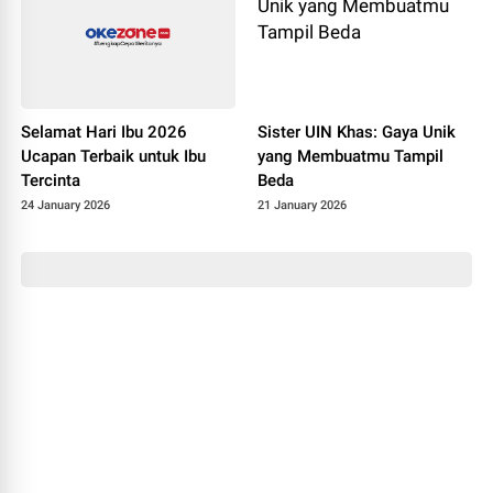
Selamat Hari Ibu 2026
Sister UIN Khas: Gaya Unik
Ucapan Terbaik untuk Ibu
yang Membuatmu Tampil
Tercinta
Beda
24 January 2026
21 January 2026