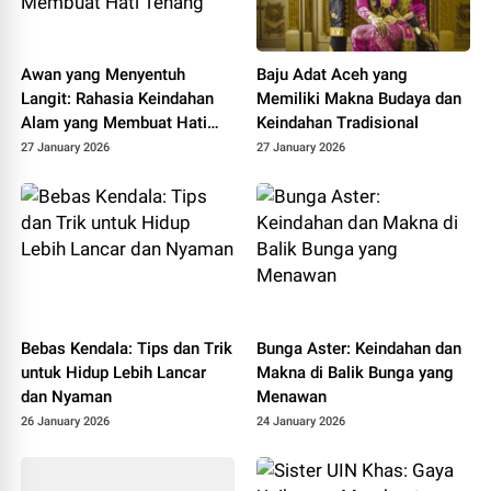
Awan yang Menyentuh
Baju Adat Aceh yang
Langit: Rahasia Keindahan
Memiliki Makna Budaya dan
Alam yang Membuat Hati
Keindahan Tradisional
Tenang
27 January 2026
27 January 2026
Bebas Kendala: Tips dan Trik
Bunga Aster: Keindahan dan
untuk Hidup Lebih Lancar
Makna di Balik Bunga yang
dan Nyaman
Menawan
26 January 2026
24 January 2026