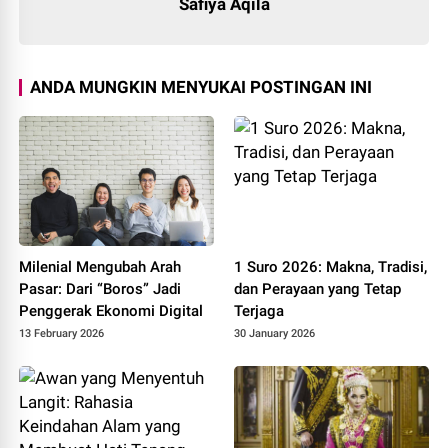
Safiya Aqila
ANDA MUNGKIN MENYUKAI POSTINGAN INI
Milenial Mengubah Arah
1 Suro 2026: Makna, Tradisi,
Pasar: Dari “Boros” Jadi
dan Perayaan yang Tetap
Penggerak Ekonomi Digital
Terjaga
13 February 2026
30 January 2026