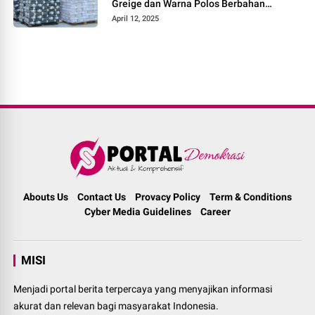
Greige dan Warna Polos Berbahan
Tetoron Rayon
April 12, 2025
Abouts Us
Contact Us
Provacy Policy
Term & Conditions
Cyber Media Guidelines
Career
MISI
Menjadi portal berita terpercaya yang menyajikan informasi
akurat dan relevan bagi masyarakat Indonesia.