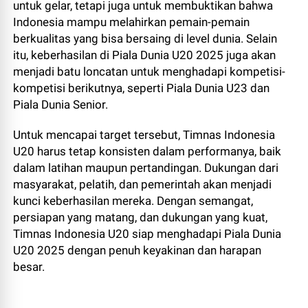
untuk gelar, tetapi juga untuk membuktikan bahwa
Indonesia mampu melahirkan pemain-pemain
berkualitas yang bisa bersaing di level dunia. Selain
itu, keberhasilan di Piala Dunia U20 2025 juga akan
menjadi batu loncatan untuk menghadapi kompetisi-
kompetisi berikutnya, seperti Piala Dunia U23 dan
Piala Dunia Senior.
Untuk mencapai target tersebut, Timnas Indonesia
U20 harus tetap konsisten dalam performanya, baik
dalam latihan maupun pertandingan. Dukungan dari
masyarakat, pelatih, dan pemerintah akan menjadi
kunci keberhasilan mereka. Dengan semangat,
persiapan yang matang, dan dukungan yang kuat,
Timnas Indonesia U20 siap menghadapi Piala Dunia
U20 2025 dengan penuh keyakinan dan harapan
besar.