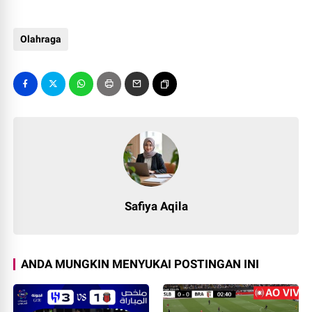
Olahraga
Safiya Aqila
ANDA MUNGKIN MENYUKAI POSTINGAN INI