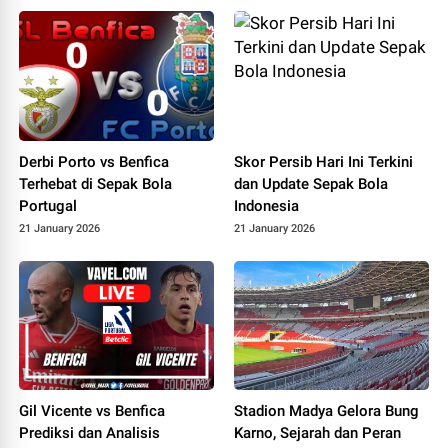
Derbi Porto vs Benfica
Skor Persib Hari Ini Terkini
Terhebat di Sepak Bola
dan Update Sepak Bola
Portugal
Indonesia
21 January 2026
21 January 2026
Gil Vicente vs Benfica
Stadion Madya Gelora Bung
Prediksi dan Analisis
Karno, Sejarah dan Peran