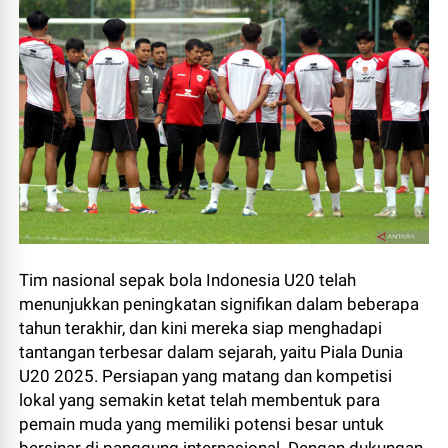
Tim nasional sepak bola Indonesia U20 telah
menunjukkan peningkatan signifikan dalam beberapa
tahun terakhir, dan kini mereka siap menghadapi
tantangan terbesar dalam sejarah, yaitu Piala Dunia
U20 2025. Persiapan yang matang dan kompetisi
lokal yang semakin ketat telah membentuk para
pemain muda yang memiliki potensi besar untuk
bersinar di panggung internasional. Dengan dukungan