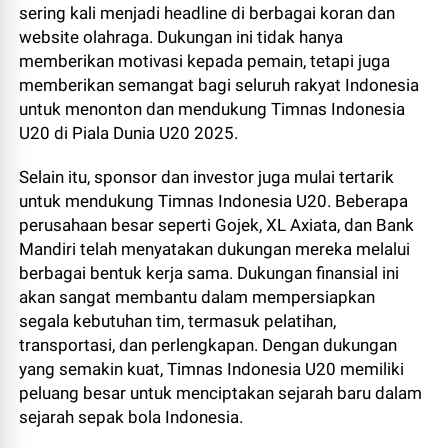
sering kali menjadi headline di berbagai koran dan
website olahraga. Dukungan ini tidak hanya
memberikan motivasi kepada pemain, tetapi juga
memberikan semangat bagi seluruh rakyat Indonesia
untuk menonton dan mendukung Timnas Indonesia
U20 di Piala Dunia U20 2025.
Selain itu, sponsor dan investor juga mulai tertarik
untuk mendukung Timnas Indonesia U20. Beberapa
perusahaan besar seperti Gojek, XL Axiata, dan Bank
Mandiri telah menyatakan dukungan mereka melalui
berbagai bentuk kerja sama. Dukungan finansial ini
akan sangat membantu dalam mempersiapkan
segala kebutuhan tim, termasuk pelatihan,
transportasi, dan perlengkapan. Dengan dukungan
yang semakin kuat, Timnas Indonesia U20 memiliki
peluang besar untuk menciptakan sejarah baru dalam
sejarah sepak bola Indonesia.