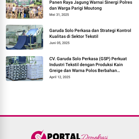
Panen Raya Jagung Warnai Sinergi Polres
dan Warga Parigi Moutong
Mei 31, 2025
Garuda Solo Perkasa dan Strategi Kontrol
Kualitas di Sektor Tekstil
Juni 05, 2025
CV. Garuda Solo Perkasa (GSP) Perkuat
Industri Tekstil dengan Produksi Kain
Greige dan Warna Polos Berbahan
Tetoron Rayon
April 12, 2025