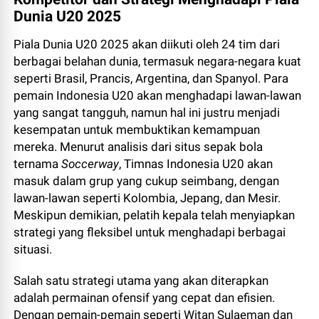
Dunia U20 2025
Piala Dunia U20 2025 akan diikuti oleh 24 tim dari
berbagai belahan dunia, termasuk negara-negara kuat
seperti Brasil, Prancis, Argentina, dan Spanyol. Para
pemain Indonesia U20 akan menghadapi lawan-lawan
yang sangat tangguh, namun hal ini justru menjadi
kesempatan untuk membuktikan kemampuan
mereka. Menurut analisis dari situs sepak bola
ternama
Soccerway
, Timnas Indonesia U20 akan
masuk dalam grup yang cukup seimbang, dengan
lawan-lawan seperti Kolombia, Jepang, dan Mesir.
Meskipun demikian, pelatih kepala telah menyiapkan
strategi yang fleksibel untuk menghadapi berbagai
situasi.
Salah satu strategi utama yang akan diterapkan
adalah permainan ofensif yang cepat dan efisien.
Dengan pemain-pemain seperti Witan Sulaeman dan