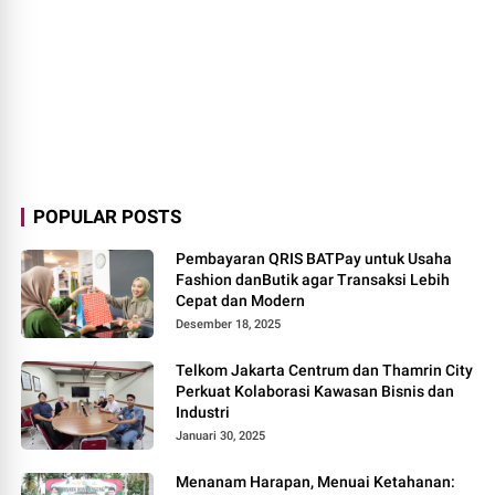
POPULAR POSTS
Pembayaran QRIS BATPay untuk Usaha
Fashion danButik agar Transaksi Lebih
Cepat dan Modern
Desember 18, 2025
Telkom Jakarta Centrum dan Thamrin City
Perkuat Kolaborasi Kawasan Bisnis dan
Industri
Januari 30, 2025
Menanam Harapan, Menuai Ketahanan: