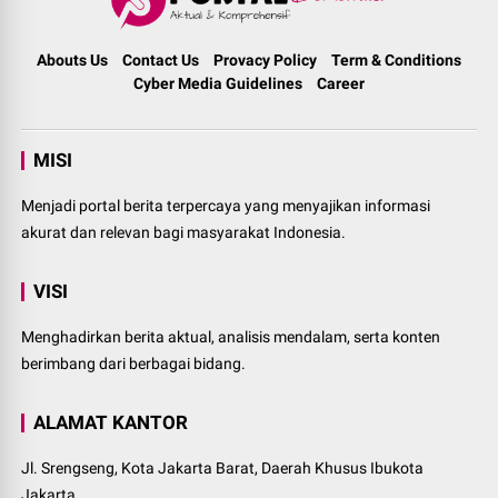
Abouts Us
Contact Us
Provacy Policy
Term & Conditions
Cyber Media Guidelines
Career
MISI
Menjadi portal berita terpercaya yang menyajikan informasi
akurat dan relevan bagi masyarakat Indonesia.
VISI
Menghadirkan berita aktual, analisis mendalam, serta konten
berimbang dari berbagai bidang.
ALAMAT KANTOR
Jl. Srengseng, Kota Jakarta Barat, Daerah Khusus Ibukota
Jakarta