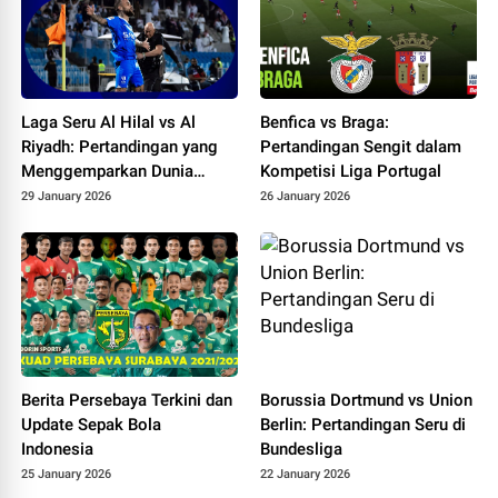
Laga Seru Al Hilal vs Al
Benfica vs Braga:
Riyadh: Pertandingan yang
Pertandingan Sengit dalam
Menggemparkan Dunia
Kompetisi Liga Portugal
Sepak Bola Saudi
29 January 2026
26 January 2026
Berita Persebaya Terkini dan
Borussia Dortmund vs Union
Update Sepak Bola
Berlin: Pertandingan Seru di
Indonesia
Bundesliga
25 January 2026
22 January 2026