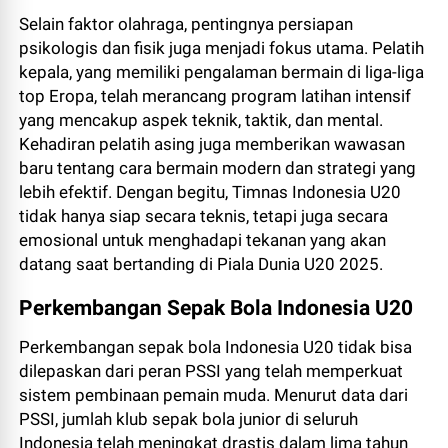
Selain faktor olahraga, pentingnya persiapan
psikologis dan fisik juga menjadi fokus utama. Pelatih
kepala, yang memiliki pengalaman bermain di liga-liga
top Eropa, telah merancang program latihan intensif
yang mencakup aspek teknik, taktik, dan mental.
Kehadiran pelatih asing juga memberikan wawasan
baru tentang cara bermain modern dan strategi yang
lebih efektif. Dengan begitu, Timnas Indonesia U20
tidak hanya siap secara teknis, tetapi juga secara
emosional untuk menghadapi tekanan yang akan
datang saat bertanding di Piala Dunia U20 2025.
Perkembangan Sepak Bola Indonesia U20
Perkembangan sepak bola Indonesia U20 tidak bisa
dilepaskan dari peran PSSI yang telah memperkuat
sistem pembinaan pemain muda. Menurut data dari
PSSI, jumlah klub sepak bola junior di seluruh
Indonesia telah meningkat drastis dalam lima tahun