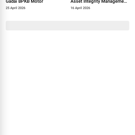
Gadai BPKB Motor
Asset Integrity Management
yang Efektif
25 April 2026
16 April 2026