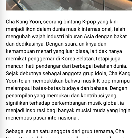
Cha Kang Yoon, seorang bintang K-pop yang kini
menjadi ikon dalam dunia musik internasional, telah
mengubah wajah industri hiburan Asia dengan bakat
dan dedikasinya. Dengan suara uniknya dan
kemampuan menari yang luar biasa, ia tidak hanya
memikat penggemar di Korea Selatan, tetapi juga
mencuri hati pendengar dari berbagai belahan dunia.
Sejak debutnya sebagai anggota grup idola, Cha Kang
Yoon telah membuktikan bahwa musik K-pop mampu
melampaui batas-batas budaya dan bahasa. Dengan
penampilan yang memukau dan kontribusi yang
signifikan terhadap perkembangan musik global, ia
menjadi inspirasi bagi banyak musisi muda yang ingin
menembus pasar internasional.
Sebagai salah satu anggota dari grup ternama, Cha