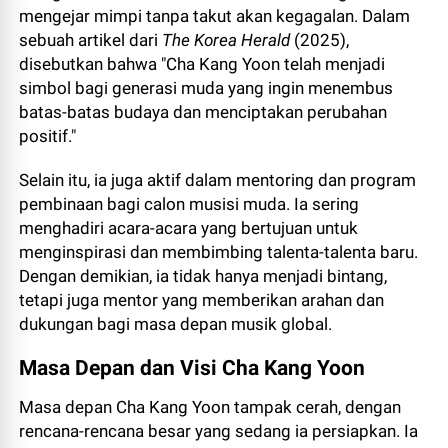
mengejar mimpi tanpa takut akan kegagalan. Dalam
sebuah artikel dari
The Korea Herald
(2025),
disebutkan bahwa "Cha Kang Yoon telah menjadi
simbol bagi generasi muda yang ingin menembus
batas-batas budaya dan menciptakan perubahan
positif."
Selain itu, ia juga aktif dalam mentoring dan program
pembinaan bagi calon musisi muda. Ia sering
menghadiri acara-acara yang bertujuan untuk
menginspirasi dan membimbing talenta-talenta baru.
Dengan demikian, ia tidak hanya menjadi bintang,
tetapi juga mentor yang memberikan arahan dan
dukungan bagi masa depan musik global.
Masa Depan dan Visi Cha Kang Yoon
Masa depan Cha Kang Yoon tampak cerah, dengan
rencana-rencana besar yang sedang ia persiapkan. Ia