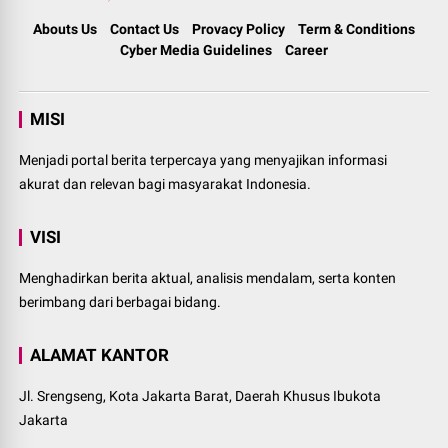
Abouts Us
Contact Us
Provacy Policy
Term & Conditions
Cyber Media Guidelines
Career
MISI
Menjadi portal berita terpercaya yang menyajikan informasi
akurat dan relevan bagi masyarakat Indonesia.
VISI
Menghadirkan berita aktual, analisis mendalam, serta konten
berimbang dari berbagai bidang.
ALAMAT KANTOR
Jl. Srengseng, Kota Jakarta Barat, Daerah Khusus Ibukota
Jakarta