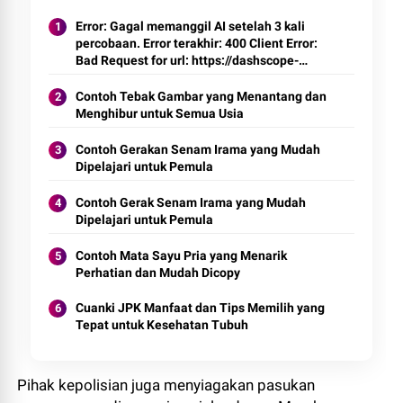
Error: Gagal memanggil AI setelah 3 kali
percobaan. Error terakhir: 400 Client Error:
Bad Request for url: https://dashscope-
intl.aliyuncs.com/compatible-
mode/v1/chat/completions
Contoh Tebak Gambar yang Menantang dan
Menghibur untuk Semua Usia
Contoh Gerakan Senam Irama yang Mudah
Dipelajari untuk Pemula
Contoh Gerak Senam Irama yang Mudah
Dipelajari untuk Pemula
Contoh Mata Sayu Pria yang Menarik
Perhatian dan Mudah Dicopy
Cuanki JPK Manfaat dan Tips Memilih yang
Tepat untuk Kesehatan Tubuh
Pihak kepolisian juga menyiagakan pasukan