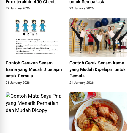
Error terakhir: 400 Client
untuk Semua Usia
Error: Bad Request for url:
22 January 2026
22 January 2026
https://dashscope-
intl.aliyuncs.com/compatibl
e-
mode/v1/chat/completions
Contoh Gerakan Senam
Contoh Gerak Senam Irama
Irama yang Mudah Dipelajari
yang Mudah Dipelajari untuk
untuk Pemula
Pemula
21 January 2026
21 January 2026