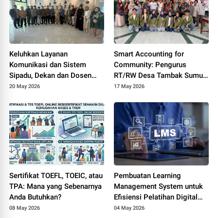
Keluhkan Layanan
Smart Accounting for
Komunikasi dan Sistem
Community: Pengurus
Sipadu, Dekan dan Dosen
RT/RW Desa Tambak Sumur
FTIK PTIQ Datangi Rektorat
Ikuti Pelatihan Transparansi
20 May 2026
17 May 2026
UIN Jakarta
Dana Lingkungan Berbasis
Digital
Sertifikat TOEFL, TOEIC, atau
Pembuatan Learning
TPA: Mana yang Sebenarnya
Management System untuk
Anda Butuhkan?
Efisiensi Pelatihan Digital
Perusahaan
08 May 2026
04 May 2026