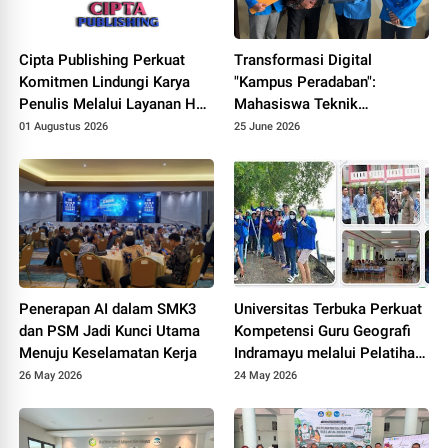
Cipta Publishing Perkuat
Transformasi Digital
Komitmen Lindungi Karya
"Kampus Peradaban":
Penulis Melalui Layanan Hak
Mahasiswa Teknik
Cipta
Informatika UNPAM
01 Augustus 2026
25 June 2026
Hadirkan Prototype PPDB
Online Terintegrasi untuk
MAS Al-Hasaniyah
Penerapan AI dalam SMK3
Universitas Terbuka Perkuat
dan PSM Jadi Kunci Utama
Kompetensi Guru Geografi
Menuju Keselamatan Kerja
Indramayu melalui Pelatihan
Drone Mapping dan Analisis
26 May 2026
24 May 2026
Mangrove