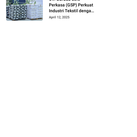
Perkasa (GSP) Perkuat
Industri Tekstil dengan
Produksi Kain Greige
April 12, 2025
dan Warna Polos
Berbahan Tetoron
Rayon