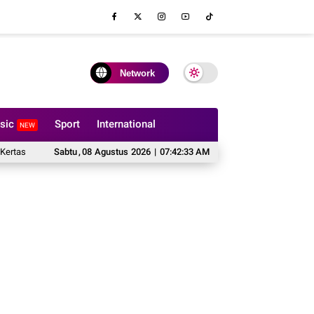
Network
sic
Sport
International
NEW
ak Boleh Dilipat?
Sabtu
,
08
Hal yang Harus Dipertimbangkan Sebelum Memesan So
Agustus
2026
|
07:42:34 AM