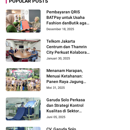
POPULAR POSTS
Pembayaran QRIS
BATPay untuk Usaha
Fashion danButik agar
Transaksi Lebih Cepat
Desember 18, 2025
dan Modern
Telkom Jakarta
Centrum dan Thamrin
City Perkuat Kolaborasi
Kawasan Bisnis dan
Januari 30, 2025
Industri
Menanam Harapan,
Menuai Ketahanan:
Panen Raya Jagung
Warnai Sinergi Polres
Mei 31, 2025
dan Warga Parigi
Moutong
Garuda Solo Perkasa
dan Strategi Kontrol
Kualitas di Sektor
Tekstil
Juni 05, 2025
CV. Garuda Solo