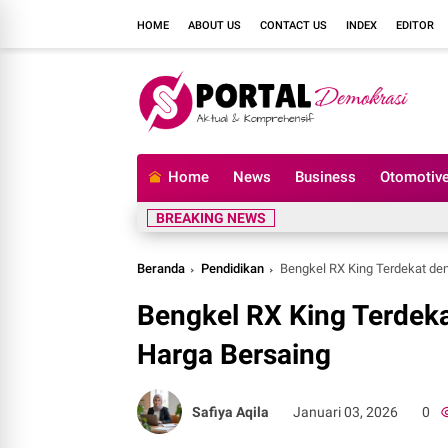
HOME
ABOUT US
CONTACT US
INDEX
EDITOR
Home
News
Business
Otomotiv
BREAKING NEWS
Beranda
Pendidikan
Bengkel RX King Terdekat de
Bengkel RX King Terdek
Harga Bersaing
Safiya Aqila
Januari 03, 2026
0