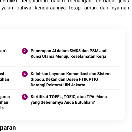
i memiliki pengalaman dalam menangani berbagai jenis
t yakin bahwa kendaraannya tetap aman dan nyaman
an":
Penerapan AI dalam SMK3 dan PSM Jadi
Kunci Utama Menuju Keselamatan Kerja
nsi
Keluhkan Layanan Komunikasi dan Sistem
tihan
Sipadu, Dekan dan Dosen FTIK PTIQ
Datangi Rektorat UIN Jakarta
gurus
Sertifikat TOEFL, TOEIC, atau TPA: Mana
ihan
yang Sebenarnya Anda Butuhkan?
is
sparan