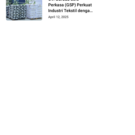
Perkasa (GSP) Perkuat
Industri Tekstil dengan
Produksi Kain Greige
April 12, 2025
dan Warna Polos
Berbahan Tetoron
Rayon