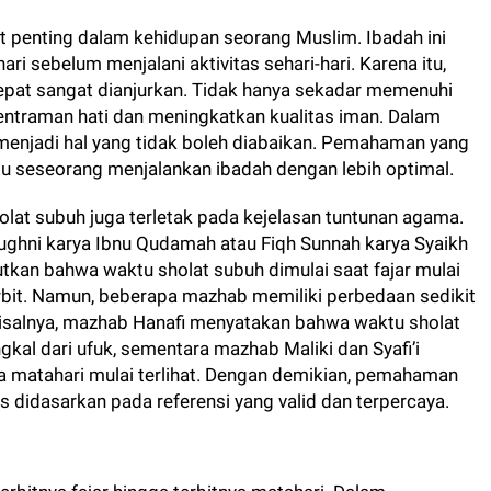
t penting dalam kehidupan seorang Muslim. Ibadah ini
ri sebelum menjalani aktivitas sehari-hari. Karena itu,
pat sangat dianjurkan. Tidak hanya sekadar memenuhi
tentraman hati dan meningkatkan kualitas iman. Dalam
 menjadi hal yang tidak boleh diabaikan. Pemahaman yang
u seseorang menjalankan ibadah dengan lebih optimal.
at subuh juga terletak pada kejelasan tuntunan agama.
-Mughni karya Ibnu Qudamah atau Fiqh Sunnah karya Syaikh
tkan bahwa waktu sholat subuh dimulai saat fajar mulai
rbit. Namun, beberapa mazhab memiliki perbedaan sedikit
isalnya, mazhab Hanafi menyatakan bahwa waktu sholat
gkal dari ufuk, sementara mazhab Maliki dan Syafi’i
 matahari mulai terlihat. Dengan demikian, pemahaman
 didasarkan pada referensi yang valid dan terpercaya.