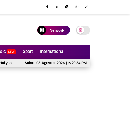
Network
sic
Sport
International
NEW
g Harus Dipertimbangkan Sebelum Memesan Sofa Custom
Sabtu
,
08
Agustus
2026
|
6:29:35 PM
Cipta Publishin