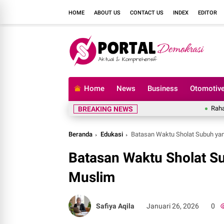
HOME
ABOUT US
CONTACT US
INDEX
EDITOR
Home
News
Business
Otomotiv
Rahasia Men
BREAKING NEWS
Beranda
Edukasi
Batasan Waktu Sholat Subuh ya
Batasan Waktu Sholat S
Muslim
Safiya Aqila
Januari 26, 2026
0