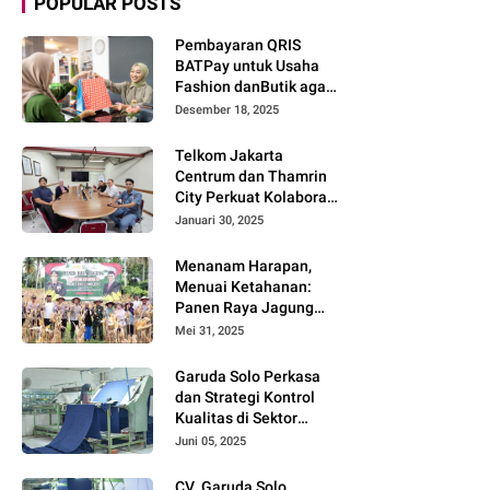
POPULAR POSTS
Pembayaran QRIS
BATPay untuk Usaha
Fashion danButik agar
Transaksi Lebih Cepat
Desember 18, 2025
dan Modern
Telkom Jakarta
Centrum dan Thamrin
City Perkuat Kolaborasi
Kawasan Bisnis dan
Januari 30, 2025
Industri
Menanam Harapan,
Menuai Ketahanan:
Panen Raya Jagung
Warnai Sinergi Polres
Mei 31, 2025
dan Warga Parigi
Moutong
Garuda Solo Perkasa
dan Strategi Kontrol
Kualitas di Sektor
Tekstil
Juni 05, 2025
CV. Garuda Solo